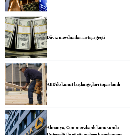
Döviz mevduatları artışa geçti
ABD'de konut başlangıçları toparlandı
Almanya, Commerzbank konusunda
Unicredit ile görüşmelere hazırlanıyor