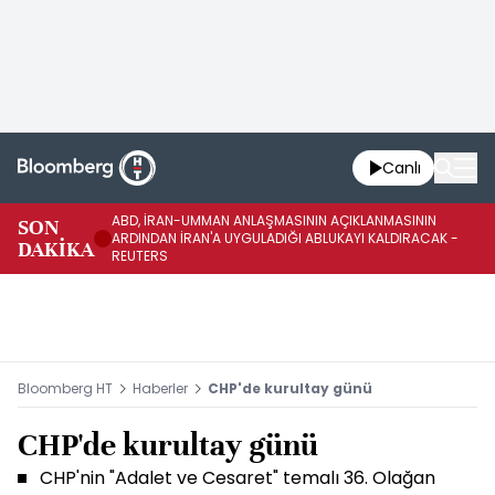
Canlı
ABD, İRAN-UMMAN ANLAŞMASININ AÇIKLANMASININ
AB
SON
ARDINDAN İRAN'A UYGULADIĞI ABLUKAYI KALDIRACAK -
GE
DAKİKA
REUTERS
UY
Bloomberg HT
Haberler
CHP'de kurultay günü
CHP'de kurultay günü
CHP'nin "Adalet ve Cesaret" temalı 36. Olağan