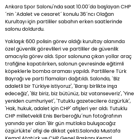
Ankara Spor Salonu'nda saat 10.00´da başlayan CHP
´nin `Adalet ve cesaret´ konulu 36´ncı Olağan
Kurultayı için partililer sabahın erken saatlerinde
salonu doldurdu.
Yaklaşık 600 polisin görev aldığı kurultay alanında
özel güvenlik görevlileri ve partililer de güvenlik
amacıyla görev aldı. Spor salonuna çıkan yollar araç
trafiğine kapatılırken, salonun çevresinde eğitimli
köpeklerle bomba araması yapıldı. Partililere Türk
Bayrağı ve parti flamaları dağıtıldı. Salonda, `Biz
adaletli bir Türkiye istiyoruz', 'Barışı birlikte inşa
edeceğiz', 'Biz biriz, biz bütünüz, biz vatanseveriz', 'Yine
yeniden cumhuriyet', 'Tutuklu gazetecilere özgürlük',
'Hak, hukuk, adalet için CHP' afişleri yer aldı. Tutuklu
CHP milletvekili Enis Berberoğlu´nun fotoğrafının
yanında yer alan 'Bir gün mutlaka buluşacağız
özgürlükte' afişi de dikkat çekti.Salonda Mustafa
Kemal Atatürk ve CHP Genel Başkanı Kemal