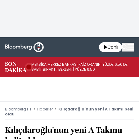
Canlı
SON
MEKSİKA MERKEZ BANKASI FAİZ ORANINI YÜZDE 6,50'DE
OY
DAKİKA
SABİT BIRAKTI; BEKLENTİ YÜZDE 6,50
AÇ
Bloomberg HT
Haberler
Kılıçdaroğlu'nun yeni A Takımı belli
oldu
Kılıçdaroğlu'nun yeni A Takımı