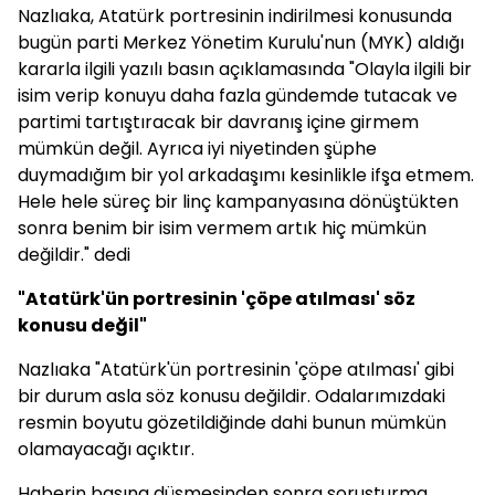
Nazlıaka, Atatürk portresinin indirilmesi konusunda
bugün parti Merkez Yönetim Kurulu'nun (MYK) aldığı
kararla ilgili yazılı basın açıklamasında "Olayla ilgili bir
isim verip konuyu daha fazla gündemde tutacak ve
partimi tartıştıracak bir davranış içine girmem
mümkün değil. Ayrıca iyi niyetinden şüphe
duymadığım bir yol arkadaşımı kesinlikle ifşa etmem.
Hele hele süreç bir linç kampanyasına dönüştükten
sonra benim bir isim vermem artık hiç mümkün
değildir." dedi
"Atatürk'ün portresinin 'çöpe atılması' söz
konusu değil"
Nazlıaka "Atatürk'ün portresinin 'çöpe atılması' gibi
bir durum asla söz konusu değildir. Odalarımızdaki
resmin boyutu gözetildiğinde dahi bunun mümkün
olamayacağı açıktır.
Haberin basına düşmesinden sonra soruşturma