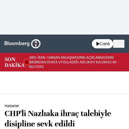
Canlı
ABD, İRAN-UMMAN ANLAŞMASININ AÇIKLANMASININ
AB
SON
ARDINDAN İRAN'A UYGULADIĞI ABLUKAYI KALDIRACAK -
GE
DAKİKA
REUTERS
UY
Haberler
CHP'li Nazlıaka ihraç talebiyle
disipline sevk edildi