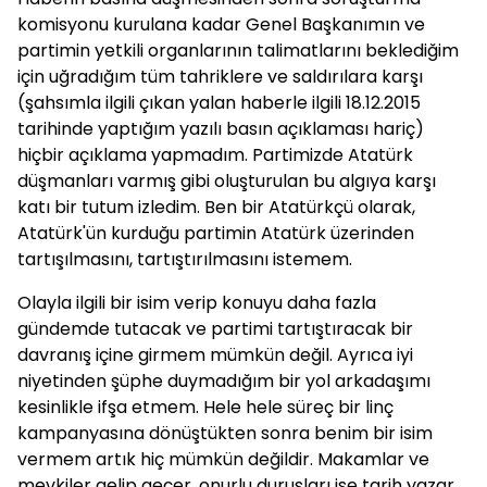
komisyonu kurulana kadar Genel Başkanımın ve
partimin yetkili organlarının talimatlarını beklediğim
için uğradığım tüm tahriklere ve saldırılara karşı
(şahsımla ilgili çıkan yalan haberle ilgili 18.12.2015
tarihinde yaptığım yazılı basın açıklaması hariç)
hiçbir açıklama yapmadım. Partimizde Atatürk
düşmanları varmış gibi oluşturulan bu algıya karşı
katı bir tutum izledim. Ben bir Atatürkçü olarak,
Atatürk'ün kurduğu partimin Atatürk üzerinden
tartışılmasını, tartıştırılmasını istemem.
Olayla ilgili bir isim verip konuyu daha fazla
gündemde tutacak ve partimi tartıştıracak bir
davranış içine girmem mümkün değil. Ayrıca iyi
niyetinden şüphe duymadığım bir yol arkadaşımı
kesinlikle ifşa etmem. Hele hele süreç bir linç
kampanyasına dönüştükten sonra benim bir isim
vermem artık hiç mümkün değildir. Makamlar ve
mevkiler gelip geçer, onurlu duruşları ise tarih yazar.