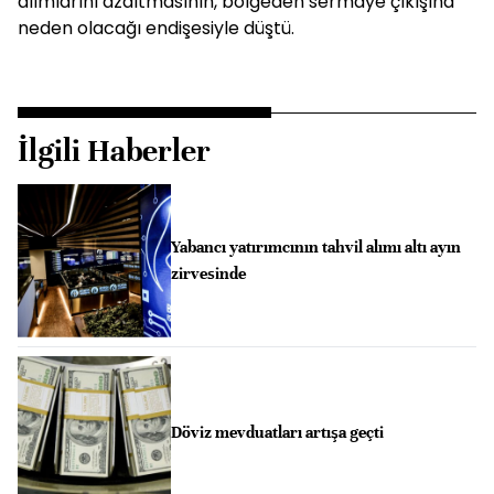
alımlarını azaltmasının, bölgeden sermaye çıkışına
neden olacağı endişesiyle düştü.
İlgili Haberler
Yabancı yatırımcının tahvil alımı altı ayın
zirvesinde
Döviz mevduatları artışa geçti