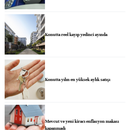
Konutta reel kayıp yedinci ayında
Konutta yılın en yüksek aylık satışı
Mevcut ve yeni kiracı enflasyon makası
kapanmadı