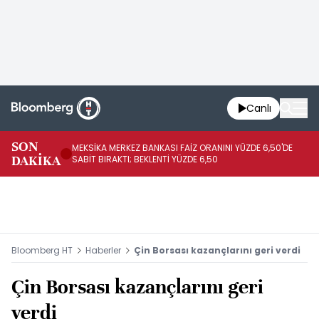
Canlı
SON
MEKSİKA MERKEZ BANKASI FAİZ ORANINI YÜZDE 6,50'DE
OY
DAKİKA
SABİT BIRAKTI; BEKLENTİ YÜZDE 6,50
AÇ
Bloomberg HT
Haberler
Çin Borsası kazançlarını geri verdi
Çin Borsası kazançlarını geri
verdi