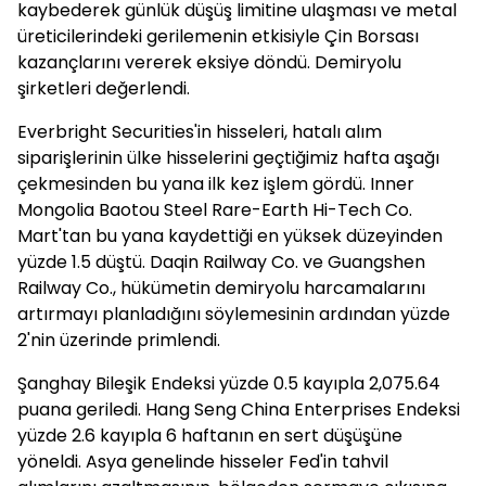
kaybederek günlük düşüş limitine ulaşması ve metal
üreticilerindeki gerilemenin etkisiyle Çin Borsası
kazançlarını vererek eksiye döndü. Demiryolu
şirketleri değerlendi.
Everbright Securities'in hisseleri, hatalı alım
siparişlerinin ülke hisselerini geçtiğimiz hafta aşağı
çekmesinden bu yana ilk kez işlem gördü. Inner
Mongolia Baotou Steel Rare-Earth Hi-Tech Co.
Mart'tan bu yana kaydettiği en yüksek düzeyinden
yüzde 1.5 düştü. Daqin Railway Co. ve Guangshen
Railway Co., hükümetin demiryolu harcamalarını
artırmayı planladığını söylemesinin ardından yüzde
2'nin üzerinde primlendi.
Şanghay Bileşik Endeksi yüzde 0.5 kayıpla 2,075.64
puana geriledi. Hang Seng China Enterprises Endeksi
yüzde 2.6 kayıpla 6 haftanın en sert düşüşüne
yöneldi. Asya genelinde hisseler Fed'in tahvil