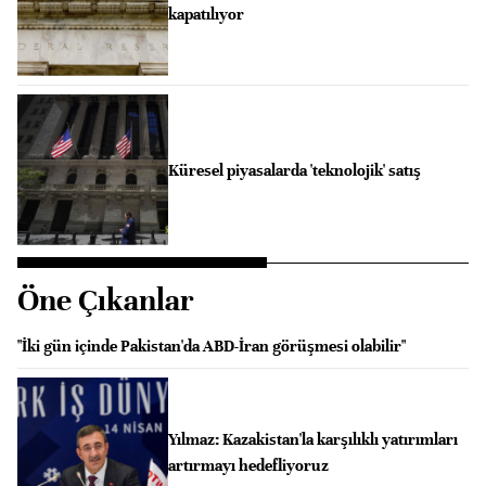
kapatılıyor
Küresel piyasalarda 'teknolojik' satış
Öne Çıkanlar
"İki gün içinde Pakistan'da ABD-İran görüşmesi olabilir"
Yılmaz: Kazakistan'la karşılıklı yatırımları
artırmayı hedefliyoruz