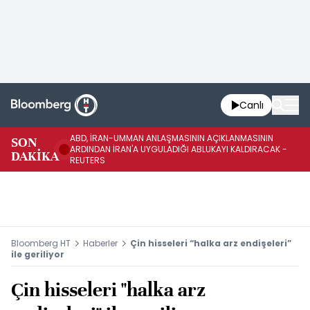
Canlı
ABD, İRAN-UMMAN ANLAŞMASININ AÇIKLANMASININ
AB
SON
ARDINDAN İRAN'A UYGULADIĞI ABLUKAYI KALDIRACAK -
GE
DAKİKA
REUTERS
UY
Bloomberg HT
Haberler
Çin hisseleri “halka arz endişeleri”
ile geriliyor
Çin hisseleri "halka arz