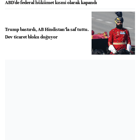
ABD'de federal hükümet kısmi olarak kapandı
Trump bastırdı, AB Hindistan’la saf tuttu.
Dev ticaret bloku doğuyor