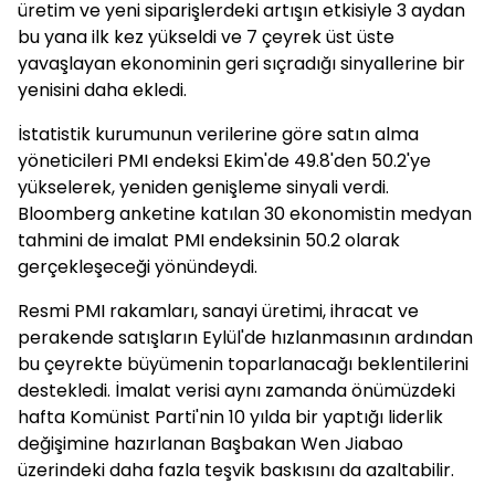
üretim ve yeni siparişlerdeki artışın etkisiyle 3 aydan
bu yana ilk kez yükseldi ve 7 çeyrek üst üste
yavaşlayan ekonominin geri sıçradığı sinyallerine bir
yenisini daha ekledi.
İstatistik kurumunun verilerine göre satın alma
yöneticileri PMI endeksi Ekim'de 49.8'den 50.2'ye
yükselerek, yeniden genişleme sinyali verdi.
Bloomberg anketine katılan 30 ekonomistin medyan
tahmini de imalat PMI endeksinin 50.2 olarak
gerçekleşeceği yönündeydi.
Resmi PMI rakamları, sanayi üretimi, ihracat ve
perakende satışların Eylül'de hızlanmasının ardından
bu çeyrekte büyümenin toparlanacağı beklentilerini
destekledi. İmalat verisi aynı zamanda önümüzdeki
hafta Komünist Parti'nin 10 yılda bir yaptığı liderlik
değişimine hazırlanan Başbakan Wen Jiabao
üzerindeki daha fazla teşvik baskısını da azaltabilir.