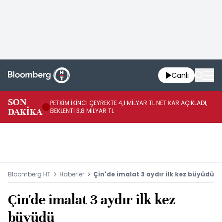
Canlı
SON
PETKİM İKİNCİ ÇEYREKTE 4,1 MİLYAR TL NET KAR AÇIKLADI,
İR
DAKİKA
BEKLENTİ 3,8 MİLYAR TL
UY
Bloomberg HT
Haberler
Çin'de imalat 3 aydır ilk kez büyüdü
Çin'de imalat 3 aydır ilk kez
büyüdü