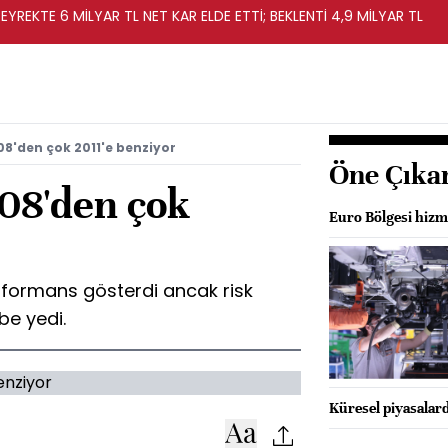
EYREKTE 6 MİLYAR TL NET KAR ELDE ETTİ; BEKLENTİ 4,9 MİLYAR TL
008'den çok 2011'e benziyor
Öne Çıka
008'den çok
Euro Bölgesi hizm
parformans gösterdi ancak risk
be yedi.
Küresel piyasalar