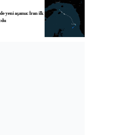
e yeni aşama: İran ilk
oydu