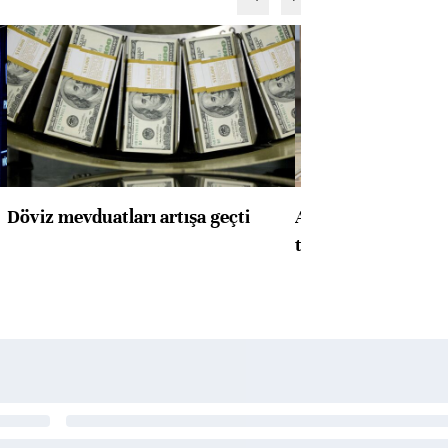
Döviz mevduatları artışa geçti
ABD'de konut başla
toparlandı