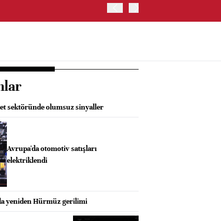
ABD HAZİNE BAKANLIĞI'NIN
nlar
et sektöründe olumsuz sinyaller
Avrupa'da otomotiv satışları
elektriklendi
da yeniden Hürmüz gerilimi