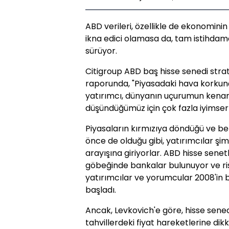
ABD verileri, özellikle de ekonominin s
ikna edici olamasa da, tam istihdam
sürüyor.
Citigroup ABD baş hisse senedi strat
raporunda, "Piyasadaki hava korku
yatırımcı, dünyanın uçurumun kena
düşündüğümüz için çok fazla iyimser
Piyasaların kırmızıya döndüğü ve bel
önce de olduğu gibi, yatırımcılar ş
arayışına giriyorlar. ABD hisse sene
göbeğinde bankalar bulunuyor ve ris
yatırımcılar ve yorumcular 2008'in 
başladı.
Ancak, Levkovich'e göre, hisse senedi
tahvillerdeki fiyat hareketlerine di