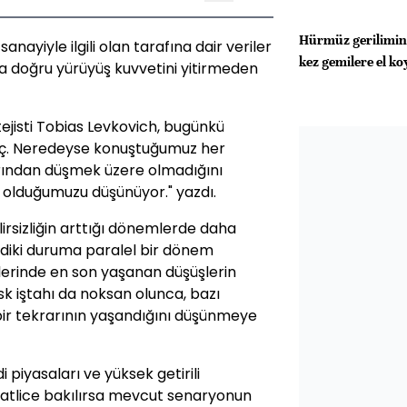
Hürmüz gerilimind
anayiyle ilgili olan tarafına dair veriler
kez gemilere el k
a doğru yürüyüş kuvvetini yitirmeden
ejisti Tobias Levkovich, bugünkü
nç. Neredeyse konuştuğumuz her
rından düşmek üzere olmadığını
 olduğumuzu düşünüyor." yazdı.
irsizliğin arttığı dönemlerde daha
imdiki duruma paralel bir dönem
tlerinde en son yaşanan düşüşlerin
k iştahı da noksan olunca, bazı
bir tekrarının yaşandığını düşünmeye
 piyasaları ve yüksek getirili
kkatlice bakılırsa mevcut senaryonun