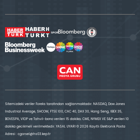
Sitemizdeki veriler Foreks tarafından sağlanmaktadır. NASDAQ, Dow Jones
Industrial Average, SHCOM, FTSE 100, CAC 40, DAX 30, Hang Seng, IBEX 35,
BOVESPA, VİOP ve Tahvil-bono verileri 15 dakika; CME, NYMEX VE S&P verileri 10
dakika gecikmeli verilmektedir. YASAL UYARI © 2026 Kayıtlı Elektronik Posta
Adresi : cgorsel@hs03.kep.tr