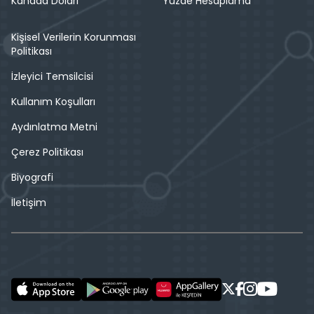
Kanada Doları
Yüzde Hesaplama
Kişisel Verilerin Korunması
Politikası
İzleyici Temsilcisi
Kullanım Koşulları
Aydınlatma Metni
Çerez Politikası
Biyografi
İletişim