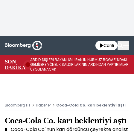
Canlı
ABD DIŞİŞLERİ BAKANLIĞI: İRAN'IN HÜRMÜZ BOĞAZI'NDAKİ
SON
İR
GEMİLERE YÖNELİK SALDIRILARININ ARDINDAN YAPTIRIMLAR
DAKİKA
İL
UYGULANACAK
Bloomberg HT
Haberler
Coca-Cola Co. karı beklentiyi aştı
Coca-Cola Co. karı beklentiyi aştı
Coco-Cola Co.'nun karı dördüncü çeyrekte analist