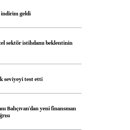
Almanya, Commerzbank
Ba
konusunda Unicredit ile
me
indirim geldi
görüşmelere hazırlanıyor
el sektör istihdamı beklentinin
ngıçları
ik seviyeyi test etti
nı Bahçıvan'dan yeni finansman
ğrısı