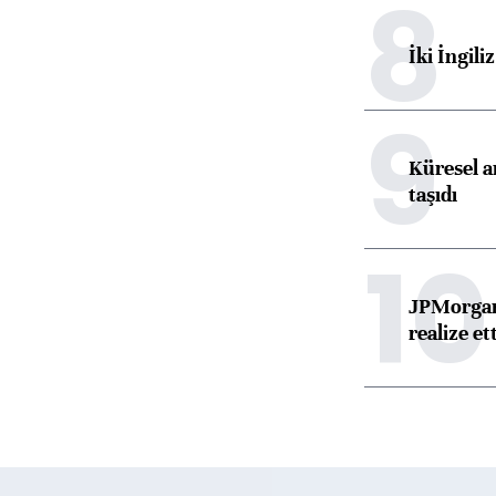
8
İki İngili
9
Küresel ar
taşıdı
10
JPMorgan
realize ett