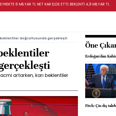
EYREKTE 6 MİLYAR TL NET KAR ELDE ETTİ; BEKLENTİ 4,9 MİLYAR TL
beklentiler doğrultusunda gerçekleşti
Öne Çıka
beklentiler
Erdoğan'dan Kabin
gerçekleşti
acmi artarken, karı beklentiler
Fitch: Çin dış tale