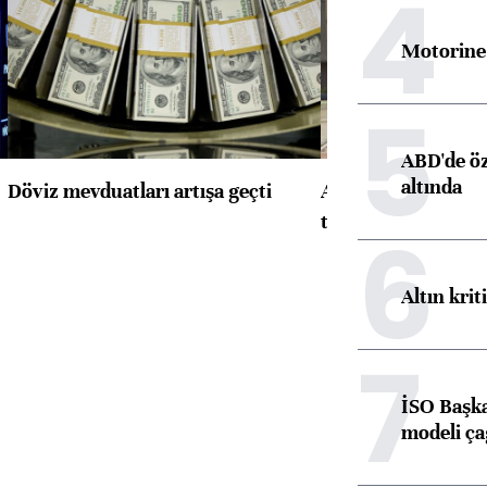
4
Motorine 
5
ABD'de öz
altında
Döviz mevduatları artışa geçti
ABD'de konut başla
toparlandı
6
Altın krit
7
İSO Başka
modeli ça