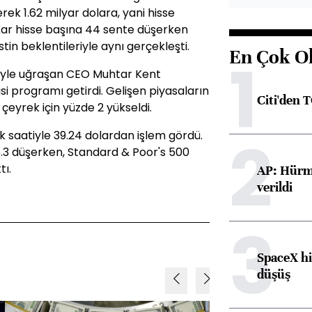
rek 1.62 milyar dolara, yani hisse
. Kar hisse başına 44 sente düşerken
in beklentileriyle aynı gerçekleşti.
En Çok O
1
siyle uğraşan CEO Muhtar Kent
isi programı getirdi. Gelişen piyasaların
Citi'den 
eyrek için yüzde 2 yükseldi.
2
k saatiyle 39.24 dolardan işlem gördü.
.3 düşerken, Standard & Poor's 500
tı.
AP: Hürmü
verildi
3
SpaceX hi
düşüş