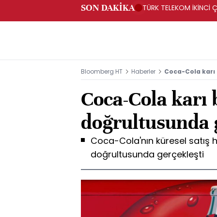
SON DAKİKA
TÜRK TELEKOM İKİNCİ Ç
Bloomberg HT
Haberler
Coca-Cola karı 
Coca-Cola karı 
doğrultusunda 
Coca-Cola'nın küresel satış h
doğrultusunda gerçekleşti