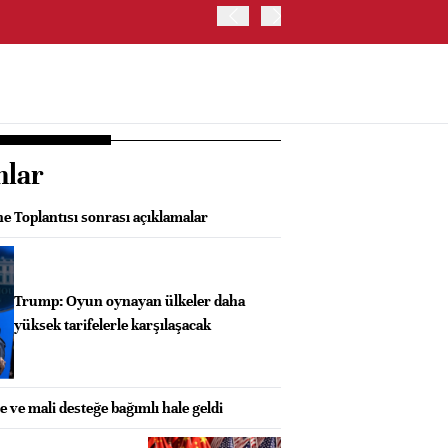
ABD HAZİNE BAKANLIĞI'NIN
nlar
e Toplantısı sonrası açıklamalar
Trump: Oyun oynayan ülkeler daha
yüksek tarifelerle karşılaşacak
be ve mali desteğe bağımlı hale geldi