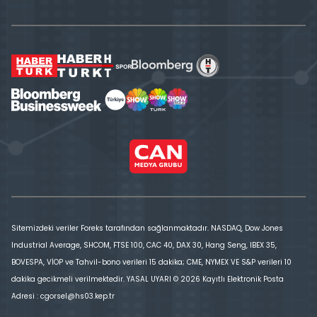
Sitemizdeki veriler Foreks tarafından sağlanmaktadır. NASDAQ, Dow Jones
Industrial Average, SHCOM, FTSE 100, CAC 40, DAX 30, Hang Seng, IBEX 35,
BOVESPA, VİOP ve Tahvil-bono verileri 15 dakika; CME, NYMEX VE S&P verileri 10
dakika gecikmeli verilmektedir. YASAL UYARI © 2026 Kayıtlı Elektronik Posta
Adresi : cgorsel@hs03.kep.tr