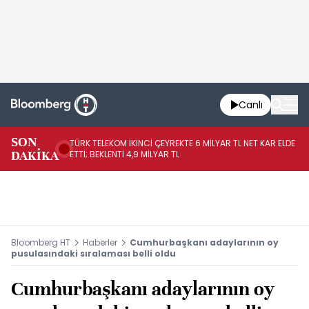
Canlı
SON
TÜRK TELEKOM İKİNCİ ÇEYREKTE 6 MİLYAR TL NET KAR ELDE
AB
DAKİKA
ETTİ; BEKLENTİ 4,9 MİLYAR TL
İR
Bloomberg HT
Haberler
Cumhurbaşkanı adaylarının oy
pusulasındaki sıralaması belli oldu
Cumhurbaşkanı adaylarının oy