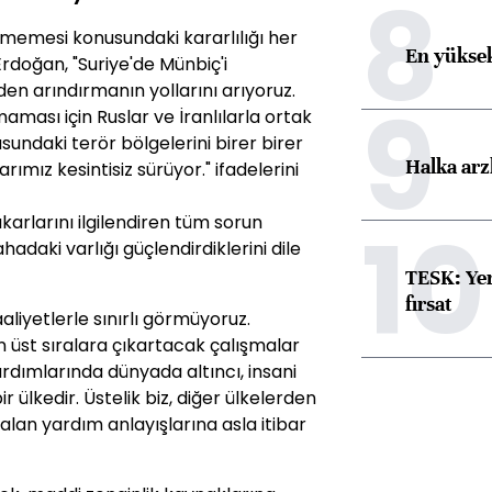
8
üşmemesi konusundaki kararlılığı her
En yüksek
Erdoğan, "Suriye'de Münbiç'i
den arındırmanın yollarını arıyoruz.
9
maması için Ruslar ve İranlılarla ortak
sundaki terör bölgelerini birer birer
Halka arz
ımız kesintisiz sürüyor." ifadelerini
10
ıkarlarını ilgilendiren tüm sorun
ahadaki varlığı güçlendirdiklerini dile
TESK: Yen
fırsat
liyetlerle sınırlı görmüyoruz.
n üst sıralara çıkartacak çalışmalar
ardımlarında dünyada altıncı, insani
r ülkedir. Üstelik biz, diğer ülkelerden
e alan yardım anlayışlarına asla itibar