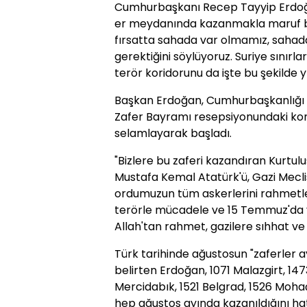
Cumhurbaşkanı Recep Tayyip Erdoğan
er meydanında kazanmakla maruf bir
fırsatta sahada var olmamız, saha
gerektiğini söylüyoruz. Suriye sınırl
terör koridorunu da işte bu şekilde yı
Başkan Erdoğan, Cumhurbaşkanlığı K
Zafer Bayramı resepsiyonundaki konu
selamlayarak başladı.
"Bizlere bu zaferi kazandıran Kurtu
Mustafa Kemal Atatürk'ü, Gazi Mecli
ordumuzun tüm askerlerini rahmetle
terörle mücadele ve 15 Temmuz'da ve
Allah'tan rahmet, gazilere sıhhat ve a
Türk tarihinde ağustosun "zaferler a
belirten Erdoğan, 1071 Malazgirt, 1473
Mercidabık, 1521 Belgrad, 1526 Mohaç
hep ağustos ayında kazanıldığını hatı