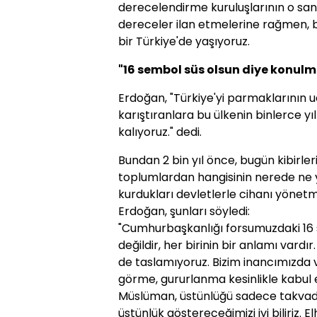
derecelendirme kuruluşlarının o sana
dereceler ilan etmelerine rağmen, bi
bir Türkiye'de yaşıyoruz.
"16 sembol süs olsun diye konulm
Erdoğan, "Türkiye'yi parmaklarının u
karıştıranlara bu ülkenin binlerce yı
kalıyoruz." dedi.
Bundan 2 bin yıl önce, bugün kibirl
toplumlardan hangisinin nerede ne y
kurdukları devletlerle cihanı yönetm
Erdoğan, şunları söyledi:
"Cumhurbaşkanlığı forsumuzdaki 16 
değildir, her birinin bir anlamı vard
de taslamıyoruz. Bizim inancımızda v
görme, gururlanma kesinlikle kabul 
Müslüman, üstünlüğü sadece takvad
üstünlük göstereceğimizi iyi biliriz.