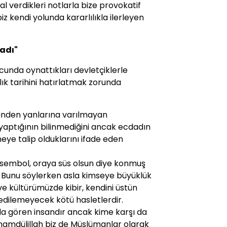
l verdikleri notlarla bize provokatif
z kendi yolunda kararlılıkla ilerleyen
adı"
cunda oynattıkları devletçiklerle
llık tarihini hatırlatmak zorunda
erinden yanlarına varılmayan
aptığının bilinmediğini ancak ecdadın
eye talip olduklarını ifade eden
sembol, oraya süs olsun diye konmuş
ır. Bunu söylerken asla kimseye büyüklük
e kültürümüzde kibir, kendini üstün
edilemeyecek kötü hasletlerdir.
a gören insandır ancak kime karşı da
 Elhamdülillah biz de Müslümanlar olarak