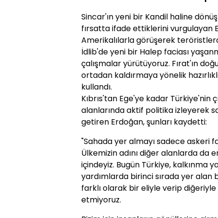
Sincar'ın yeni bir Kandil haline dön
fırsatta ifade ettiklerini vurgulayan 
Amerikalılarla görüşerek teröristler
İdlib'de yeni bir Halep faciası yaşan
çalışmalar yürütüyoruz. Fırat'ın doğu
ortadan kaldırmaya yönelik hazırlıklar
kullandı.
Kıbrıs'tan Ege'ye kadar Türkiye'nin ç
alanlarında aktif politika izleyerek s
getiren Erdoğan, şunları kaydetti:
"Sahada yer almayı sadece askeri faa
Ülkemizin adını diğer alanlarda da e
içindeyiz. Bugün Türkiye, kalkınma y
yardımlarda birinci sırada yer alan bi
farklı olarak bir eliyle verip diğeriyl
etmiyoruz.