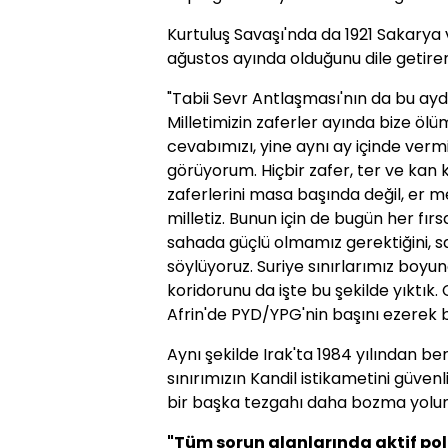
Kurtuluş Savaşı'nda da 1921 Sakarya 
ağustos ayında olduğunu dile getire
"Tabii Sevr Antlaşması'nın da bu ay
Milletimizin zaferler ayında bize ö
cevabımızı, yine aynı ay içinde ver
görüyorum. Hiçbir zafer, ter ve kan
zaferlerini masa başında değil, er
milletiz. Bunun için de bugün her fı
sahada güçlü olmamız gerektiğini, 
söylüyoruz. Suriye sınırlarımız boyu
koridorunu da işte bu şekilde yıktık.
Afrin'de PYD/YPG'nin başını ezerek 
Aynı şekilde Irak'ta 1984 yılından ber
sınırımızın Kandil istikametini güven
bir başka tezgahı daha bozma yolun
"Tüm sorun alanlarında aktif poli