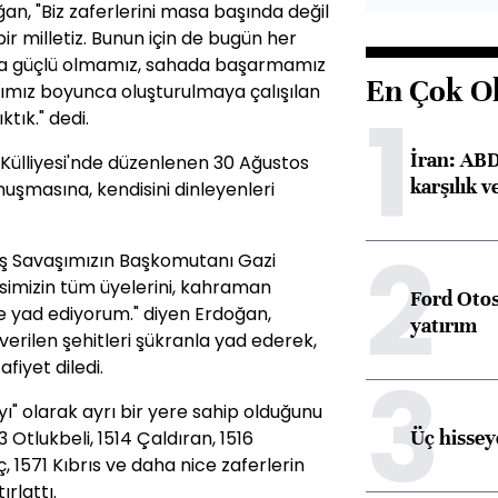
, "Biz zaferlerini masa başında değil
 milletiz. Bunun için de bugün her
da güçlü olmamız, sahada başarmamız
En Çok O
arımız boyunca oluşturulmaya çalışılan
1
ktık." dedi.
İran: ABD 
ülliyesi'nde düzenlenen 30 Ağustos
karşılık v
şmasına, kendisini dinleyenleri
2
luş Savaşımızın Başkomutanı Gazi
simizin tüm üyelerini, kahraman
Ford Otos
 yad ediyorum." diyen Erdoğan,
yatırım
rilen şehitleri şükranla yad ederek,
3
fiyet diledi.
yı" olarak ayrı bir yere sahip olduğunu
Üç hisseye
 Otlukbeli, 1514 Çaldıran, 1516
, 1571 Kıbrıs ve daha nice zaferlerin
rlattı.