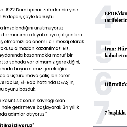
4
ve 1922 Dumlupınar zaferlerinin yine
EPDK'dan 
n Erdoğan, şöyle konuştu:
tarifeleri
da imzalandığını unutmuyoruz.
5
lüm fermanımızı dayatmaya çalışanlara
miş olmamızı da önemli bir mesaj olarak
 kokusu olmadan kazanılmaz. Biz,
İran: Hür
 meydanında kazanmakla maruf bir
kabul etm
rsatta sahada var olmamız gerektiğini,
6
sahada başarmamız gerektiğini
nca oluşturulmaya çalışılan terör
 Cerablus, El-Bab hattında DEAŞ'ın,
Hürmüz'de
bu oyunu bozduk.
7
i kesintisiz sorun kaynağı olan
li hale getirmeye başlayarak 34 yıllık
7 başlıkla
da adımlar atıyoruz."
tika izliyoruz"