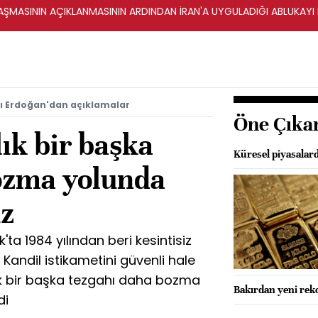
ŞMASININ AÇIKLANMASININ ARDINDAN İRAN'A UYGULADIĞI ABLUKAYI
 Erdoğan'dan açıklamalar
Öne Çıka
lık bir başka
Küresel piyasalard
ozma yolunda
uz
ta 1984 yılından beri kesintisiz
 Kandil istikametini güvenli hale
ık bir başka tezgahı daha bozma
Bakırdan yeni rekor
di