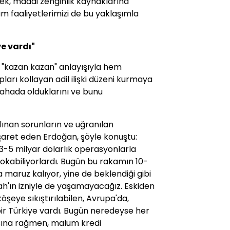
rmek, maddi zenginlik kaynaklarına
m faaliyetlerimizi de bu yaklaşımla
ye vardı"
 "kazan kazan" anlayışıyla hem
ları kollayan adil ilişki düzeni kurmaya
 sahada olduklarını ve bunu
lınan sorunların ve uğranılan
işaret eden Erdoğan, şöyle konuştu:
3-5 milyar dolarlık operasyonlarla
okabiliyorlardı. Bugün bu rakamın 10-
maruz kalıyor, yine de beklendiği gibi
h'ın izniyle de yaşamayacağız. Eskiden
öşeye sıkıştırılabilen, Avrupa'da,
ir Türkiye vardı. Bugün neredeyse her
sına rağmen, malum kredi