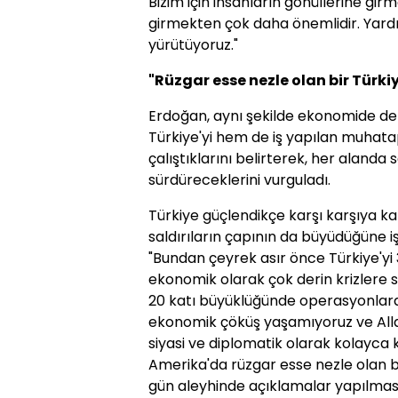
Bizim için insanların gönüllerine gi
girmekten çok daha önemlidir. Yardı
yürütüyoruz."
"Rüzgar esse nezle olan bir Türki
Erdoğan, aynı şekilde ekonomide de
Türkiye'yi hem de iş yapılan muhatap
çalıştıklarını belirterek, her alanda
sürdüreceklerini vurguladı.
Türkiye güçlendikçe karşı karşıya ka
saldırıların çapının da büyüdüğüne 
"Bundan çeyrek asır önce Türkiye'yi 
ekonomik olarak çok derin krizlere s
20 katı büyüklüğünde operasyonlara 
ekonomik çöküş yaşamıyoruz ve Alla
siyasi ve diplomatik olarak kolayca k
Amerika'da rüzgar esse nezle olan b
gün aleyhinde açıklamalar yapılma