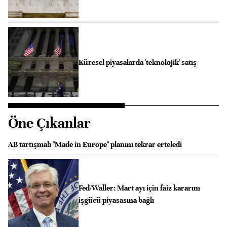
Küresel piyasalarda 'teknolojik' satış
Öne Çıkanlar
AB tartışmalı "Made in Europe" planını tekrar erteledi
Fed/Waller: Mart ayı için faiz kararım
işgücü piyasasına bağlı