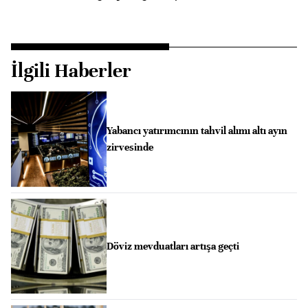
İlgili Haberler
Yabancı yatırımcının tahvil alımı altı ayın
zirvesinde
Döviz mevduatları artışa geçti