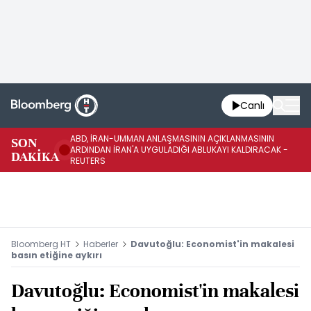
Canlı
ABD, İRAN-UMMAN ANLAŞMASININ AÇIKLANMASININ
AB
SON
ARDINDAN İRAN'A UYGULADIĞI ABLUKAYI KALDIRACAK -
GE
DAKİKA
REUTERS
UY
Bloomberg HT
Haberler
Davutoğlu: Economist'in makalesi
basın etiğine aykırı
Davutoğlu: Economist'in makalesi