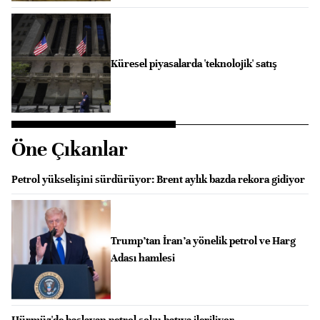
Küresel piyasalarda 'teknolojik' satış
Öne Çıkanlar
Petrol yükselişini sürdürüyor: Brent aylık bazda rekora gidiyor
Trump’tan İran’a yönelik petrol ve Harg
Adası hamlesi
Hürmüz'de başlayan petrol şoku batıya ileriliyor