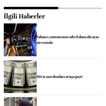
İlgili Haberler
Yabancı yatırımcının tahvil alımı altı ayın
zirvesinde
Döviz mevduatları artışa geçti