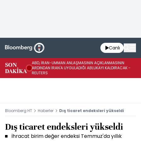
Canlı
ABD, İRAN-UMMAN ANLAŞMASININ AÇIKLANMASININ
AB
SON
ARDINDAN İRAN'A UYGULADIĞI ABLUKAYI KALDIRACAK -
GE
DAKİKA
REUTERS
UY
Bloomberg HT
Haberler
Dış ticaret endeksleri yükseldi
Dış ticaret endeksleri yükseldi
İhracat birim değer endeksi Temmuz'da yıllık