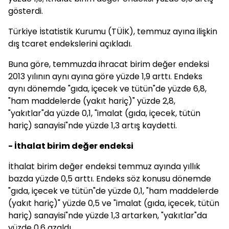
gösterdi.
Türkiye İstatistik Kurumu (TÜİK), temmuz ayına ilişkin
dış tcaret endekslerini açıkladı.
Buna göre, temmuzda ihracat birim değer endeksi
2013 yılının aynı ayına göre yüzde 1,9 arttı. Endeks
aynı dönemde "gıda, içecek ve tütün"de yüzde 6,8,
"ham maddelerde (yakıt hariç)" yüzde 2,8,
"yakıtlar"da yüzde 0,1, "imalat (gıda, içecek, tütün
hariç) sanayisi"nde yüzde 1,3 artış kaydetti.
- İthalat birim değer endeksi
İthalat birim değer endeksi temmuz ayında yıllık
bazda yüzde 0,5 arttı. Endeks söz konusu dönemde
"gıda, içecek ve tütün"de yüzde 0,1, "ham maddelerde
(yakıt hariç)" yüzde 0,5 ve "imalat (gıda, içecek, tütün
hariç) sanayisi"nde yüzde 1,3 artarken, "yakıtlar"da
yüzde 0,6 azaldı.