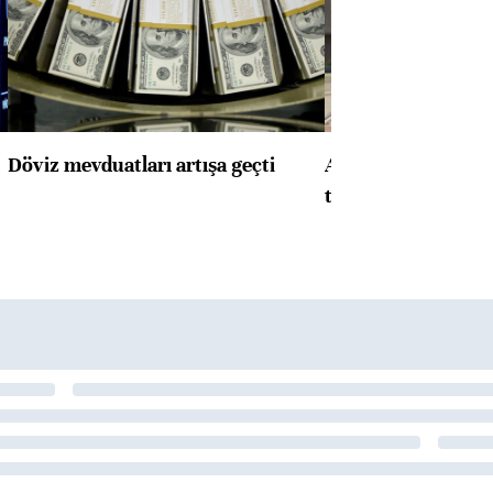
Döviz mevduatları artışa geçti
ABD'de konut başla
toparlandı