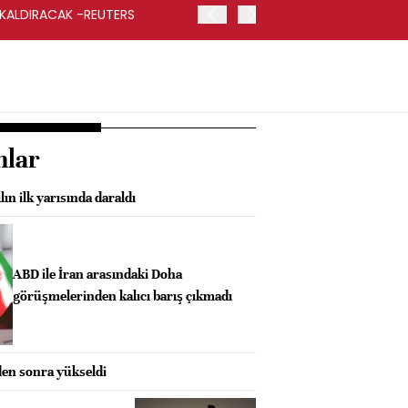
 KALDIRACAK -REUTERS
ABD DIŞİŞLERİ BAKANLIĞI
UYGULANACAK
nlar
ın ilk yarısında daraldı
ABD ile İran arasındaki Doha
görüşmelerinden kalıcı barış çıkmadı
den sonra yükseldi