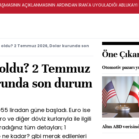
ŞMASININ AÇIKLANMASININ ARDINDAN İRAN'A UYGULADIĞI ABLUKAYI
r oldu? 2 Temmuz 2026, Dolar kurunda son
Öne Çıka
 oldu? 2 Temmuz
Otomotiv pazarı yıl
runda son durum
55 liradan güne başladı. Euro ise
o ve diğer döviz kurlarıyla ile ilgili
adığınız tüm detayları; 1
Altın ABD verisin
 ne kadar? gibi merak edilenleri