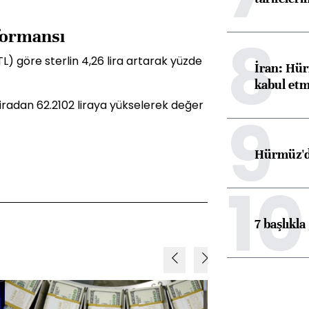
8
rformansı
L) göre sterlin 4,26 lira artarak yüzde
İran: Hür
kabul etm
 liradan 62.2102 liraya yükselerek değer
9
Hürmüz'de
10
7 başlıkla