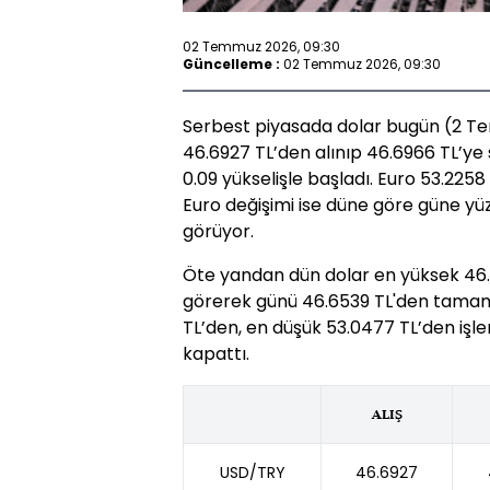
02 Temmuz 2026, 09:30
Güncelleme :
02 Temmuz 2026, 09:30
Serbest piyasada dolar bugün (2 Te
46.6927 TL’den alınıp 46.6966 TL’ye 
0.09 yükselişle başladı. Euro 53.2258 
Euro değişimi ise düne göre güne yüz
görüyor.
Öte yandan dün dolar en yüksek 46.6
görerek günü 46.6539 TL'den tamaml
TL’den, en düşük 53.0477 TL’den işl
kapattı.
ALIŞ
USD/TRY
46.6927