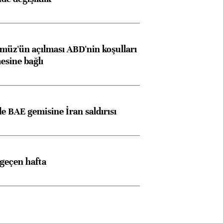
müz'ün açılması ABD'nin koşulları
esine bağlı
 BAE gemisine İran saldırısı
 geçen hafta
Almanya, Commerzbank
Ba