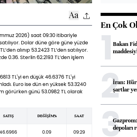
En Çok O
1
mmuz 2026) saat 09:30 itibariyle
satılıyor. Dolar düne göre güne yüzde
Bakan Fi
TL’den alınıp 53.2423 TL’den satılıyor.
maddesiyl
de 0.36. Sterlin 62.2193 TL’den işlem
2
813 TL'yi en düşük 46.6376 TL'yi
İran: Hü
adı. Euro ise dün en yüksek 53.3240
şartlar ye
em görürken günü 53.0982 TL olarak
3
SATIŞ
DEĞİŞİM%
SAAT
Gazprom: 
depoları 
46.6966
0.09
09:29