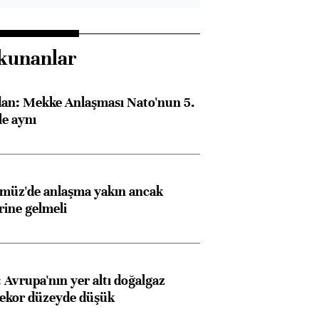
kunanlar
dan: Mekke Anlaşması Nato'nun 5.
e aynı
rmüz'de anlaşma yakın ancak
rine gelmeli
Avrupa'nın yer altı doğalgaz
rekor düzeyde düşük