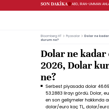
SON DAKİKA
ABD, İRAN-UMMAN ANLA
Bloomberg HT
Piyasalar
Dolar ne kada
durum ne?
Dolar ne kadar
2026, Dolar ku
ne?
Serbest piyasada dolar 46.69
53.2883 lirayı gördü. Dolar, eur
en son gelişmeler hakkında ar
dolar/euro kaç TL, dolar/euro