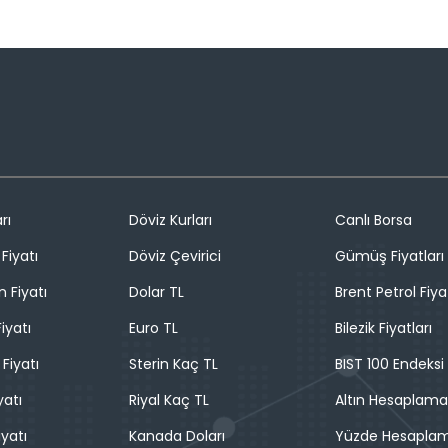
rı
Döviz Kurları
Canlı Borsa
Fiyatı
Döviz Çevirici
Gümüş Fiyatları
n Fiyatı
Dolar TL
Brent Petrol Fiya
iyatı
Euro TL
Bilezik Fiyatları
 Fiyatı
Sterin Kaç TL
BIST 100 Endeksi
yatı
Riyal Kaç TL
Altın Hesaplama
iyatı
Kanada Doları
Yüzde Hesapla