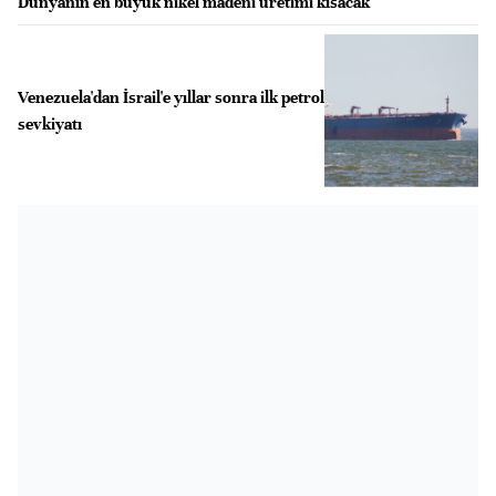
Dünyanın en büyük nikel madeni üretimi kısacak
Venezuela'dan İsrail'e yıllar sonra ilk petrol
sevkiyatı