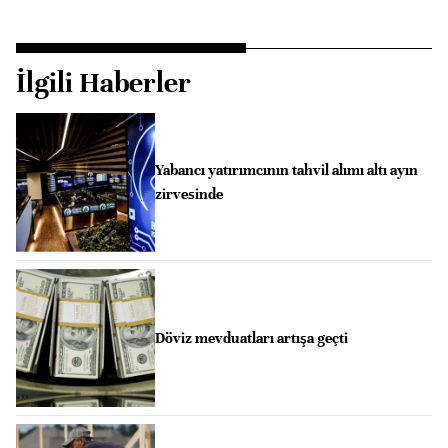
İlgili Haberler
Yabancı yatırımcının tahvil alımı altı ayın
zirvesinde
Döviz mevduatları artışa geçti