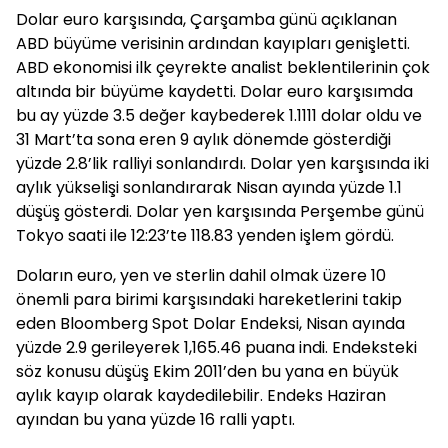
Dolar euro karşısında, Çarşamba günü açıklanan
ABD büyüme verisinin ardından kayıpları genişletti.
ABD ekonomisi ilk çeyrekte analist beklentilerinin çok
altında bir büyüme kaydetti. Dolar euro karşısımda
bu ay yüzde 3.5 değer kaybederek 1.1111 dolar oldu ve
31 Mart’ta sona eren 9 aylık dönemde gösterdiği
yüzde 2.8’lik ralliyi sonlandırdı. Dolar yen karşısında iki
aylık yükselişi sonlandırarak Nisan ayında yüzde 1.1
düşüş gösterdi. Dolar yen karşısında Perşembe günü
Tokyo saati ile 12:23’te 118.83 yenden işlem gördü.
Doların euro, yen ve sterlin dahil olmak üzere 10
önemli para birimi karşısındaki hareketlerini takip
eden Bloomberg Spot Dolar Endeksi, Nisan ayında
yüzde 2.9 gerileyerek 1,165.46 puana indi. Endeksteki
söz konusu düşüş Ekim 2011’den bu yana en büyük
aylık kayıp olarak kaydedilebilir. Endeks Haziran
ayından bu yana yüzde 16 ralli yaptı.