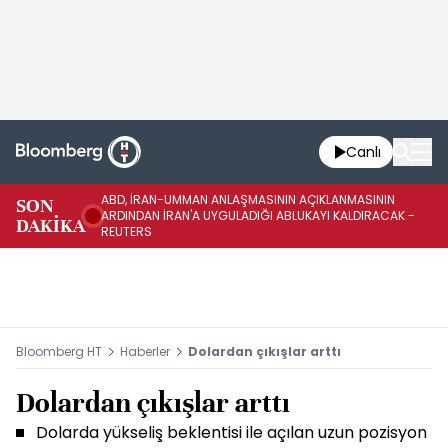
Canlı
ABD, İRAN-UMMAN ANLAŞMASININ AÇIKLANMASININ
AB
SON
ARDINDAN İRAN'A UYGULADIĞI ABLUKAYI KALDIRACAK -
GE
DAKİKA
REUTERS
UY
Bloomberg HT
Haberler
Dolardan çıkışlar arttı
Dolardan çıkışlar arttı
Dolarda yükseliş beklentisi ile açılan uzun pozisyon