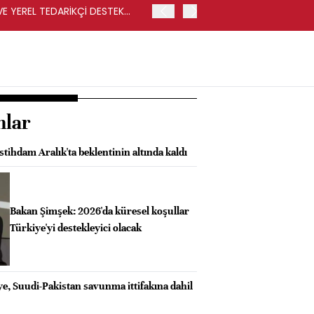
VE YEREL TEDARİKÇİ DESTEK
İŞLEM SONUCUNDA REKABET
İSE CARREFOURSA MAĞAZ
nlar
stihdam Aralık'ta beklentinin altında kaldı
Bakan Şimşek: 2026'da küresel koşullar
Türkiye'yi destekleyici olacak
e, Suudi-Pakistan savunma ittifakına dahil