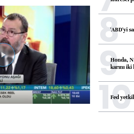
8
'ABD'yi s
9
Honda, Ni
Videoyu
karını iki
Oynat
10
Fed yetki