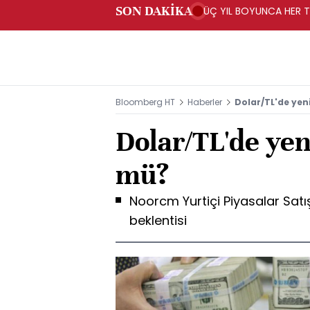
SON DAKİKA
ÜÇ YIL BOYUNCA HER TA
PROGRAMI" KAPSAMIND
Bloomberg HT
Haberler
Dolar/TL'de yen
Dolar/TL'de yen
mü?
Noorcm Yurtiçi Piyasalar Sat
beklentisi