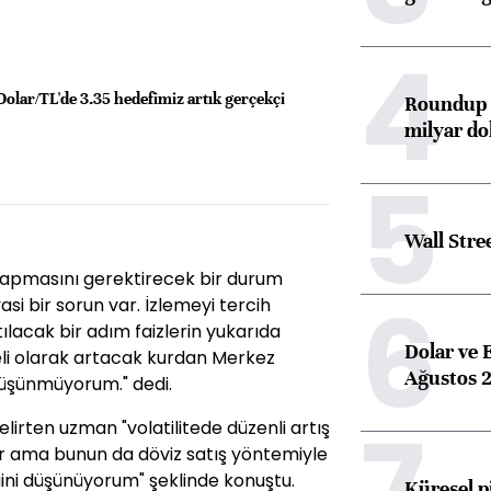
4
lar/TL'de 3.35 hedefimiz artık gerçekçi
Roundup d
milyar dol
5
Wall Stre
yapmasını gerektirecek bir durum
6
i bir sorun var. İzlemeyi tercih
lacak bir adım faizlerin yukarıda
Dolar ve 
li olarak artacak kurdan Merkez
Ağustos 2
düşünmüyorum." dedi.
7
belirten uzman "volatilitede düzenli artış
ir ama bunun da döviz satış yöntemiyle
ni düşünüyorum" şeklinde konuştu.
Küresel p