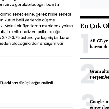
 zirve görülebileceğini belirtti.
çlanma senetlerine, gerek hisse senedi
en kurun belli yerlerde düşme
En Çok O
k. Makul bir fiyatlama mı olacak yoksa
1
z, teknik analiz ve psikoloji ağır
 3.72-3.75 üstüne yerleşmiş bir kurun
AR-GE'ye 
 neden olacağına dair endişem var"
harcandı
2
Gram alt
Perşembe 
TL'deki sert düşüşü değerlendirdi
3
Google'ın
görev değ