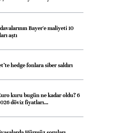
avalarının Bayer'e maliyeti 10
arı aştı
et’te hedge fonlara siber saldırı
Euro kuru bugün ne kadar oldu? 6
026 döviz fiyatları…
iyasalarda Hürmüz soruları