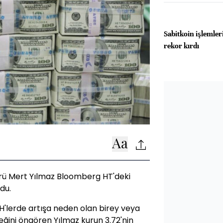
Sabitkoin işlemleri
rekor kırdı
ürü Mert Yılmaz Bloomberg HT'deki
du.
'lerde artışa neden olan birey veya
ğini öngören Yılmaz kurun 3.72'nin