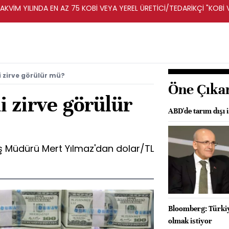
KVİM YILINDA EN AZ 75 KOBİ VEYA YEREL ÜRETİCİ/TEDARİKÇİ "KOBİ 
A DESTEKLENECEK -REKABET KURUMU
i zirve görülür mü?
Öne Çıka
i zirve görülür
ABD'de tarım dışı i
ış Müdürü Mert Yılmaz'dan dolar/TL
Bloomberg: Türkiy
olmak istiyor