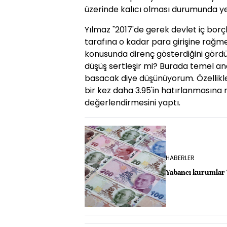
üzerinde kalıcı olması durumunda yeni
Yılmaz "2017'de gerek devlet iç bor
tarafına o kadar para girişine rağm
konusunda direnç gösterdiğini gördü
düşüş sertleşir mi? Burada temel anali
basacak diye düşünüyorum. Özellikle
bir kez daha 3.95'in hatırlanmasına
değerlendirmesini yaptı.
HABERLER
Yabancı kurumlar 