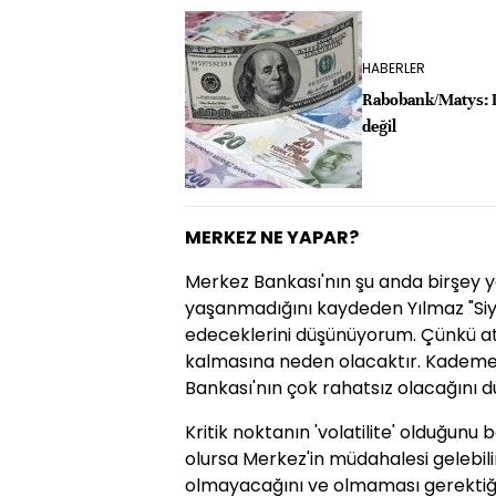
HABERLER
Rabobank/Matys: Do
değil
MERKEZ NE YAPAR?
Merkez Bankası'nın şu anda birşey 
yaşanmadığını kaydeden Yılmaz "Siyas
edeceklerini düşünüyorum. Çünkü atı
kalmasına neden olacaktır. Kademe
Bankası'nın çok rahatsız olacağını 
Kritik noktanın 'volatilite' olduğunu 
olursa Merkez'in müdahalesi gelebil
olmayacağını ve olmaması gerektiği