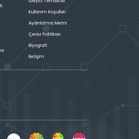
İzleyici Temsilcisi
tı
Kullanım Koşulları
Aydınlatma Metni
Çerez Politikası
Biyografi
ma
İletişim