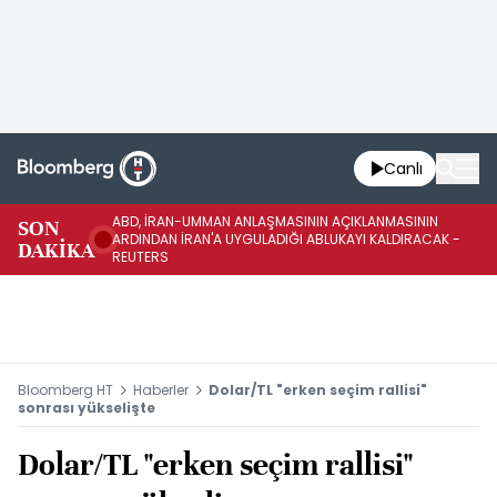
Canlı
ABD, İRAN-UMMAN ANLAŞMASININ AÇIKLANMASININ
AB
SON
ARDINDAN İRAN'A UYGULADIĞI ABLUKAYI KALDIRACAK -
GE
DAKİKA
REUTERS
UY
Bloomberg HT
Haberler
Dolar/TL "erken seçim rallisi"
sonrası yükselişte
Dolar/TL "erken seçim rallisi"