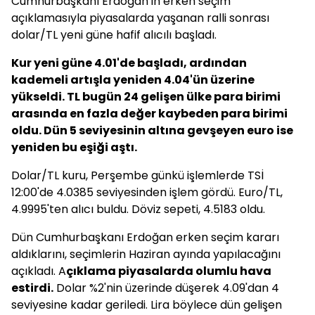
Cumhurbaşkanı Erdoğan'ın erken seçim
açıklamasıyla piyasalarda yaşanan ralli sonrası
dolar/TL yeni güne hafif alıcılı başladı.
Kur yeni güne 4.01'de başladı, ardından
kademeli artışla yeniden 4.04'ün üzerine
yükseldi. TL bugün 24 gelişen ülke para birimi
arasında en fazla değer kaybeden para birimi
oldu. Dün 5 seviyesinin altına gevşeyen euro ise
yeniden bu eşiği aştı.
Dolar/TL kuru, Perşembe günkü işlemlerde TSİ
12:00'de 4.0385 seviyesinden işlem gördü. Euro/TL,
4.9995'ten alıcı buldu. Döviz sepeti, 4.5183 oldu.
Dün Cumhurbaşkanı Erdoğan erken seçim kararı
aldıklarını, seçimlerin Haziran ayında yapılacağını
açıkladı. A
çıklama piyasalarda olumlu hava
estirdi.
Dolar %2'nin üzerinde düşerek 4.09'dan 4
seviyesine kadar geriledi. Lira böylece dün gelişen