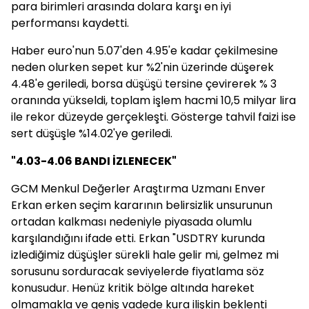
para birimleri arasında dolara karşı en iyi
performansı kaydetti.
Haber euro'nun 5.07'den 4.95'e kadar çekilmesine
neden olurken sepet kur %2'nin üzerinde düşerek
4.48'e geriledi, borsa düşüşü tersine çevirerek % 3
oranında yükseldi, toplam işlem hacmi 10,5 milyar lira
ile rekor düzeyde gerçekleşti. Gösterge tahvil faizi ise
sert düşüşle %14.02'ye geriledi.
"4.03-4.06 BANDI İZLENECEK"
GCM Menkul Değerler Araştırma Uzmanı Enver
Erkan erken seçim kararının belirsizlik unsurunun
ortadan kalkması nedeniyle piyasada olumlu
karşılandığını ifade etti. Erkan "USDTRY kurunda
izlediğimiz düşüşler sürekli hale gelir mi, gelmez mi
sorusunu sorduracak seviyelerde fiyatlama söz
konusudur. Henüz kritik bölge altında hareket
olmamakla ve geniş vadede kura ilişkin beklenti