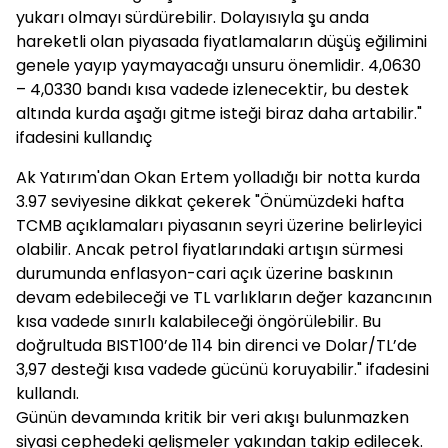
yukarı olmayı sürdürebilir. Dolayısıyla şu anda
hareketli olan piyasada fiyatlamaların düşüş eğilimini
genele yayıp yaymayacağı unsuru önemlidir. 4,0630
– 4,0330 bandı kısa vadede izlenecektir, bu destek
altında kurda aşağı gitme isteği biraz daha artabilir."
ifadesini kullandıç
Ak Yatırım'dan Okan Ertem yolladığı bir notta kurda
3.97 seviyesine dikkat çekerek "Önümüzdeki hafta
TCMB açıklamaları piyasanın seyri üzerine belirleyici
olabilir. Ancak petrol fiyatlarındaki artışın sürmesi
durumunda enflasyon-cari açık üzerine baskının
devam edebileceği ve TL varlıkların değer kazancının
kısa vadede sınırlı kalabileceği öngörülebilir. Bu
doğrultuda BIST100’de 114 bin direnci ve Dolar/TL’de
3,97 desteği kısa vadede gücünü koruyabilir." ifadesini
kullandı.
Günün devamında kritik bir veri akışı bulunmazken
siyasi cephedeki gelişmeler yakından takip edilecek.