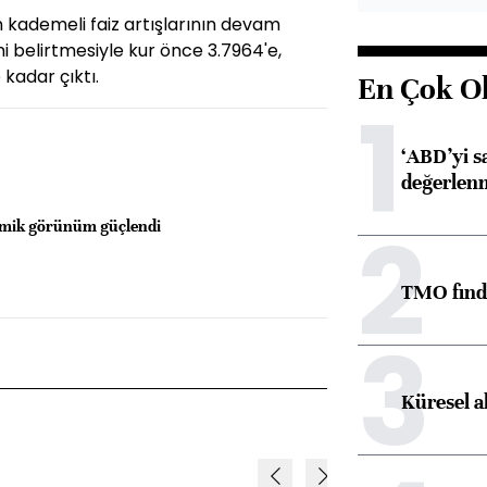
n kademeli faiz artışlarının devam
i belirtmesiyle kur önce 3.7964'e,
 kadar çıktı.
En Çok O
1
‘ABD’yi s
değerlen
2
omik görünüm güçlendi
TMO fındık
3
Küresel a