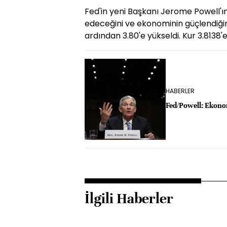
Fed'in yeni Başkanı Jerome Powell'ı
edeceğini ve ekonominin güçlendiğin
ardından 3.80'e yükseldi. Kur 3.8138'e
HABERLER
Fed/Powell: Ekon
İlgili Haberler