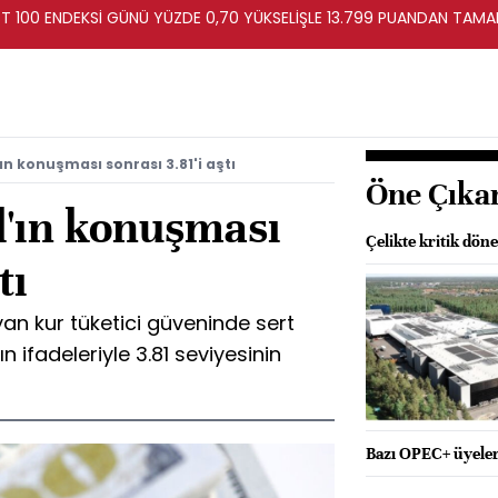
ST 100 ENDEKSİ GÜNÜ YÜZDE 0,70 YÜKSELİŞLE 13.799 PUANDAN TAM
ın konuşması sonrası 3.81'i aştı
Öne Çıka
l'ın konuşması
Çelikte kritik dö
tı
yan kur tüketici güveninde sert
n ifadeleriyle 3.81 seviyesinin
Bazı OPEC+ üyeleri