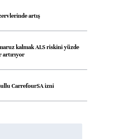
rvlerinde artış
 maruz kalmak ALS riskini yüzde
 artırıyor
şullu CarrefourSA izni