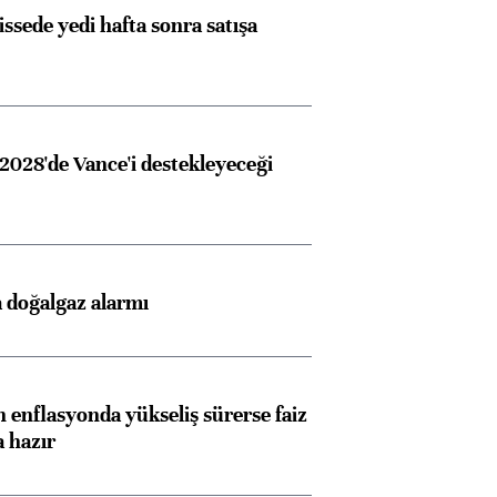
issede yedi hafta sonra satışa
Almanya, Commerzbank
Ba
konusunda Unicredit ile
me
görüşmelere hazırlanıyor
2028'de Vance'i destekleyeceği
ngıçları
 doğalgaz alarmı
 enflasyonda yükseliş sürerse faiz
a hazır