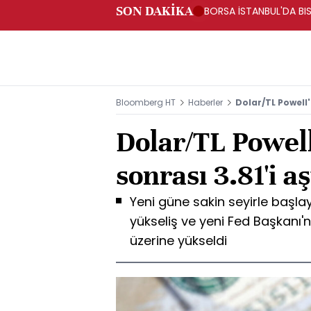
SON DAKİKA
BORSA İSTANBUL'DA BI
Bloomberg HT
Haberler
Dolar/TL Powell'
Dolar/TL Powel
sonrası 3.81'i aş
Yeni güne sakin seyirle başla
yükseliş ve yeni Fed Başkanı'nı
üzerine yükseldi