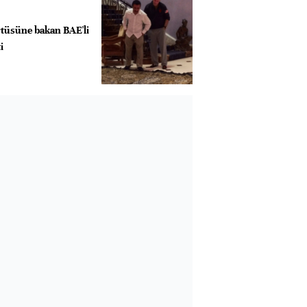
rtüsüne bakan BAE'li
i