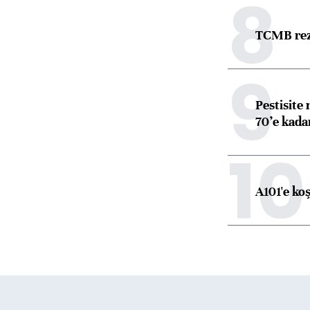
8
TCMB reze
9
Pestisite
70’e kadar
10
A101'e ko