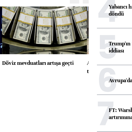
4
Yabancı h
döndü
5
Trump'ın 
iddiası
6
Döviz mevduatları artışa geçti
ABD'de konut başla
toparlandı
Avrupa'da
7
FT: Warsh
artırımın