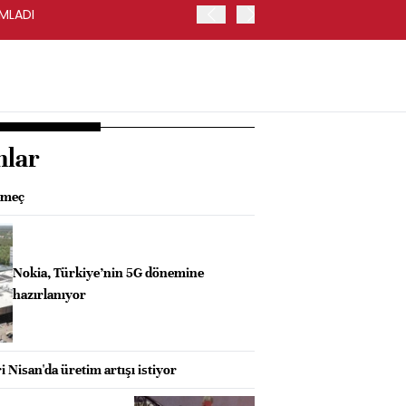
AMLADI
ABD'DE TOPTAN SATIŞLAR 
nlar
nemeç
Nokia, Türkiye’nin 5G dönemine
hazırlanıyor
 Nisan'da üretim artışı istiyor