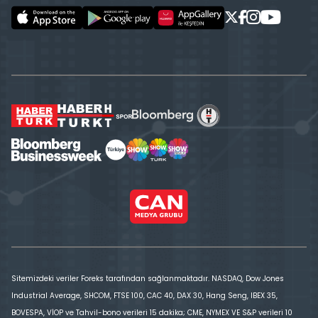
Sitemizdeki veriler Foreks tarafından sağlanmaktadır. NASDAQ, Dow Jones
Industrial Average, SHCOM, FTSE 100, CAC 40, DAX 30, Hang Seng, IBEX 35,
BOVESPA, VİOP ve Tahvil-bono verileri 15 dakika; CME, NYMEX VE S&P verileri 10