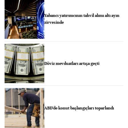
Yabancı yatırımcının tahvil alımı altı ayın
zirvesinde
Döviz mevduatları artışa geçti
ABD'de konut başlangıçları toparlandı