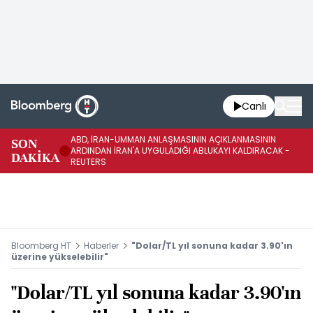
Canlı
ABD, İRAN-UMMAN ANLAŞMASININ AÇIKLANMASININ
AB
SON
ARDINDAN İRAN'A UYGULADIĞI ABLUKAYI KALDIRACAK -
GE
DAKİKA
REUTERS
UY
Bloomberg HT
Haberler
"Dolar/TL yıl sonuna kadar 3.90'ın
üzerine yükselebilir"
"Dolar/TL yıl sonuna kadar 3.90'ın