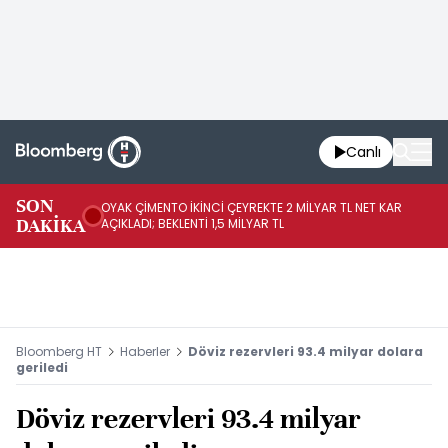
Canlı
İR
SON
OYAK ÇİMENTO İKİNCİ ÇEYREKTE 2 MİLYAR TL NET KAR
YÖ
DAKİKA
AÇIKLADI; BEKLENTİ 1,5 MİLYAR TL
OL
Bloomberg HT
Haberler
Döviz rezervleri 93.4 milyar dolara
geriledi
Döviz rezervleri 93.4 milyar