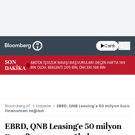
Canlı
SON
ABD'DE İŞSİZLİK MAAŞI BAŞVURULARI GEÇEN HAFTA 199
FE
DAKİKA
BİN OLDU; BEKLENTİ 205 BİN, ÖNCEKİ 198 BİN
İL
Bloomberg HT
Haberler
EBRD, QNB Leasing'e 50 milyon Euro
finansman sağladı
EBRD, QNB Leasing'e 50 milyon