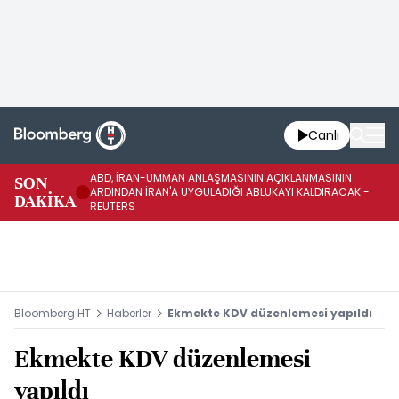
Canlı
ABD, İRAN-UMMAN ANLAŞMASININ AÇIKLANMASININ
AB
SON
ARDINDAN İRAN'A UYGULADIĞI ABLUKAYI KALDIRACAK -
GE
DAKİKA
REUTERS
UY
Bloomberg HT
Haberler
Ekmekte KDV düzenlemesi yapıldı
Ekmekte KDV düzenlemesi
yapıldı