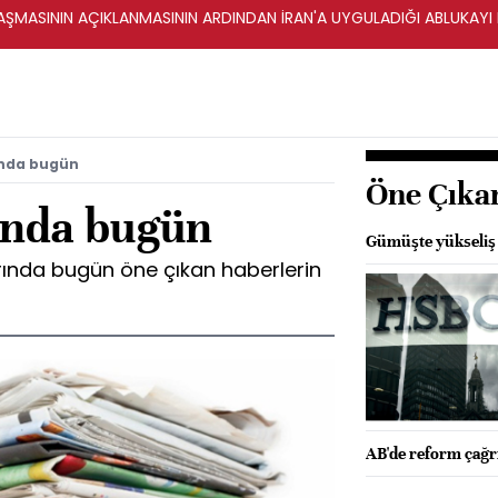
ŞMASININ AÇIKLANMASININ ARDINDAN İRAN'A UYGULADIĞI ABLUKAYI
ında bugün
Öne Çıka
ında bugün
Gümüşte yükseliş 
rında bugün öne çıkan haberlerin
AB'de reform çağrı