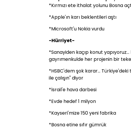
*Kırmızı ete ithalat yolunu Bosna açt
*Apple'ın karı beklentileri aştı
*Microsoft'u Nokia vurdu
-Hürriyet-
*Sanayiden kaçıp konut yapıyoruz..
gayrımenkulde her projenin bir teke
*HSBC'dem şok karar... Türkiye'deki 
ile çalışın" diyor
*İsrail'e hava darbesi
*Evde hedef 1 milyon
*Kayseri'mize 150 yeni fabrika
*Bosna etine sıfır gümrük