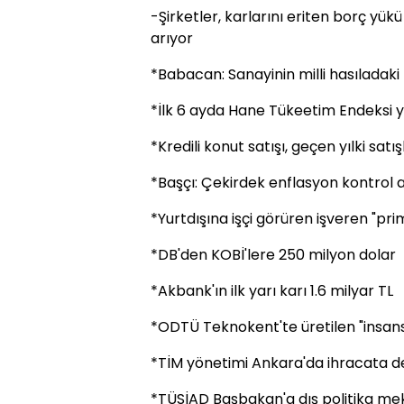
-Şirketler, karlarını eriten borç yü
arıyor
*Babacan: Sanayinin milli hasıladaki 
*İlk 6 ayda Hane Tükeetim Endeksi y
*Kredili konut satışı, geçen yılki satı
*Başçı: Çekirdek enflasyon kontrol al
*Yurtdışına işçi görüren işveren "pri
*DB'den KOBİ'lere 250 milyon dolar
*Akbank'ın ilk yarı karı 1.6 milyar TL
*ODTÜ Teknokent'te üretilen "insansı
*TİM yönetimi Ankara'da ihracata d
*TÜSİAD Başbakan'a dış politika me