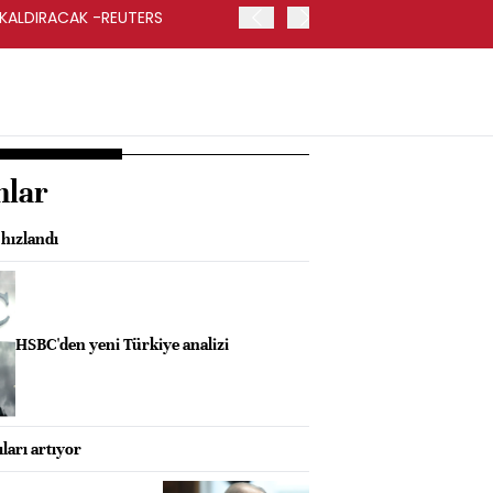
 KALDIRACAK -REUTERS
ABD DIŞİŞLERİ BAKANLIĞI
UYGULANACAK
nlar
hızlandı
HSBC'den yeni Türkiye analizi
ları artıyor