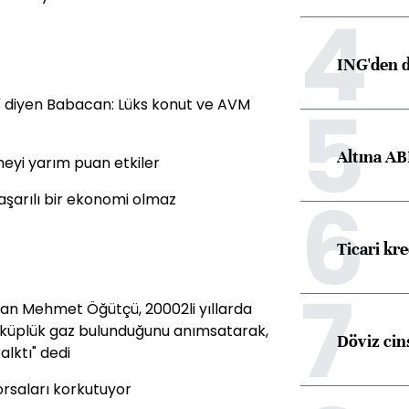
4
ING'den d
5
li" diyen Babacan: Lüks konut ve AVM
Altına AB
eyi yarım puan etkiler
6
aşarılı bir ekonomi olmaz
Ticari kr
7
apan Mehmet Öğütçü, 20002li yıllarda
küplük gaz bulunduğunu anımsatarak,
Döviz cins
alktı" dedi
orsaları korkutuyor