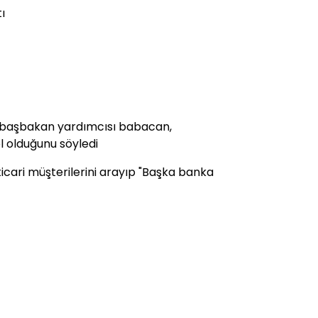
ı
. başbakan yardımcısı babacan,
l olduğunu söyledi
ticari müşterilerini arayıp "Başka banka