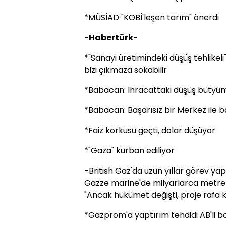
*MÜSİAD "KOBİ'leşen tarım" önerdi
-Habertürk-
*"Sanayi üretimindeki düşüş tehlike
bizi çıkmaza sokabilir
*Babacan: İhracattaki düşüş bütyüm
*Babacan: Başarısız bir Merkez ile b
*Faiz korkusu geçti, dolar düşüyor
*"Gaza" kurban ediliyor
-British Gaz'da uzun yıllar görev y
Gazze marine'de milyarlarca metre
"Ancak hükümet değişti, proje rafa k
*Gazprom'a yaptırım tehdidi AB'li b