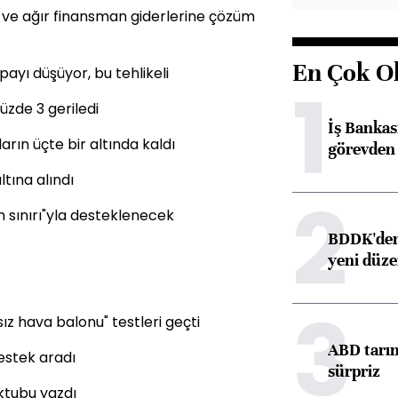
kü ve ağır finansman giderlerine çözüm
En Çok O
payı düşüyor, bu tehlikeli
1
üzde 3 geriledi
İş Banka
şların üçte bir altında kaldı
görevden 
tına alındı
2
m sınırı"yla desteklenecek
BDDK'den 
yeni düz
3
z hava balonu" testleri geçti
ABD tarım
estek aradı
sürpriz
ktubu yazdı