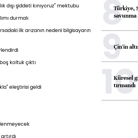
8
k dışı şiddeti kınıyoruz" mektubu
Türkiye, 
savunma 
lımı durmalı
9
sadaki ilk arızanın nedeni bilgisayarın
Çin'in alt
lendirdi
10
boş koltuk çıktı
Küresel gı
tırmandı
a" eleştirisi geldi
 ödenmeyecek
 artırdı