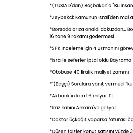
*(TÜSİAD'dan) Başbakan'a "Bu insanlı
*Zeybekci: Kamunun İsrail'den mal a
*Borsada arıza onaldı dokuzdan... Bor
16 tane 9 rakamı gödermesi
*SPK inceleme için 4 uzmanını görev
*İsrail'e seferler iptal oldu Bayrama 
*Otobüse 40 liralık maliyet zammı
*"(Başçı) Sorulara yanıt vermedi "kukl
*Akbank'ın karı 1.6 milyar TL
*Kriz kahini Ankara'ya geliyor
*Doktor üçkağıt yaparsa faturası
*Düşen faizler konut satışını yüzde 3