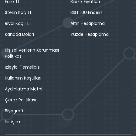
Euro TL
Bilezik Fiyatları
Sterin Kaç TL
BIST 100 Endeksi
Riyal Kaç TL
Altın Hesaplama
Kanada Doları
Yüzde Hesaplama
Kişisel Verilerin Korunması
Politikası
İzleyici Temsilcisi
Kullanım Koşulları
Aydınlatma Metni
Çerez Politikası
Biyografi
İletişim