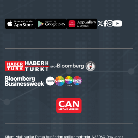
Sitemizdeki veriler Foreks tarafından sağlanmaktadır. NASDAQ, Dow Jones