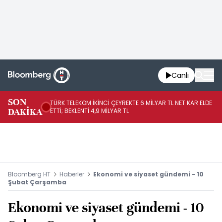
Canlı
SON
TÜRK TELEKOM İKİNCİ ÇEYREKTE 6 MİLYAR TL NET KAR ELDE
AB
DAKİKA
ETTİ; BEKLENTİ 4,9 MİLYAR TL
İR
Bloomberg HT
Haberler
Ekonomi ve siyaset gündemi - 10
Şubat Çarşamba
Ekonomi ve siyaset gündemi - 10