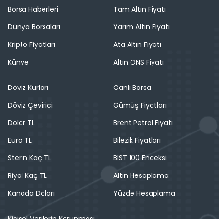
Borsa Haberleri
Tam Altın Fiyatı
Dünya Borsaları
Yarım Altın Fiyatı
Kripto Fiyatları
Ata Altın Fiyatı
Künye
Altın ONS Fiyatı
Döviz Kurları
Canlı Borsa
Döviz Çevirici
Gümüş Fiyatları
Dolar TL
Brent Petrol Fiyatı
Euro TL
Bilezik Fiyatları
Sterin Kaç TL
BIST 100 Endeksi
Riyal Kaç TL
Altın Hesaplama
Kanada Doları
Yüzde Hesaplama
Kişisel Verilerin Korunması