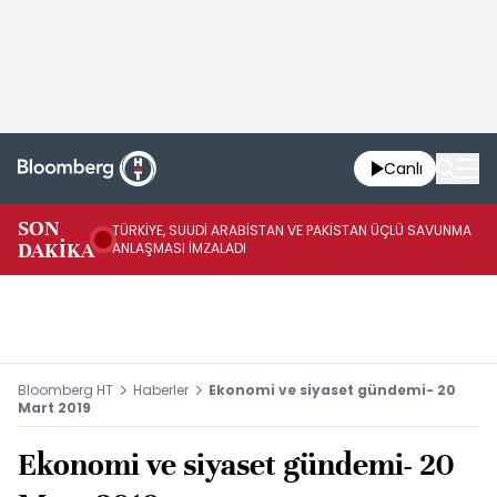
Canlı
SON
TÜRKİYE, SUUDİ ARABİSTAN VE PAKİSTAN ÜÇLÜ SAVUNMA
TR
DAKİKA
ANLAŞMASI İMZALADI
BN
Bloomberg HT
Haberler
Ekonomi ve siyaset gündemi- 20
Mart 2019
Ekonomi ve siyaset gündemi- 20