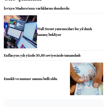
İsviçre Maduro'nun varlıklarını dondurdu
Wall Street yatırımcıları bu yıl ılımlı
kazanç bekliyor
Enflasyon yılı yüzde 30,89 seviyesinde tamamladı
Emekli ve memur zammı belli oldu