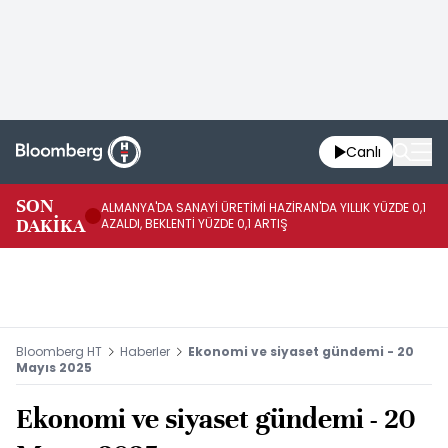
Canlı
SON
ALMANYA'DA SANAYİ ÜRETİMİ HAZİRAN'DA YILLIK YÜZDE 0,1
AL
DAKİKA
AZALDI, BEKLENTİ YÜZDE 0,1 ARTIŞ
AR
Bloomberg HT
Haberler
Ekonomi ve siyaset gündemi - 20
Mayıs 2025
Ekonomi ve siyaset gündemi - 20