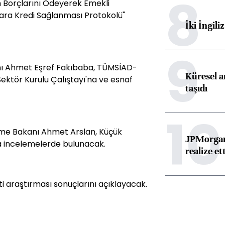
8
 Borçlarını Ödeyerek Emekli
lara Kredi Sağlanması Protokolü"
İki İngili
9
anı Ahmet Eşref Fakıbaba, TÜMSİAD-
Küresel ar
ektör Kurulu Çalıştayı'na ve esnaf
taşıdı
10
eşme Bakanı Ahmet Arslan, Küçük
JPMorgan
a incelemelerde bulunacak.
realize ett
i araştırması sonuçlarını açıklayacak.