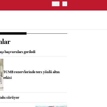
ABD HAZİNE BAKANLIĞI'NIN
nlar
aşı başvuruları geriledi
TCMB rezervlerinde ters yönlü altın
etkisi
ştahı sürüyor