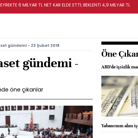
EYREKTE 6 MİLYAR TL NET KAR ELDE ETTİ; BEKLENTİ 4,9 MİLYAR TL
set gündemi - 23 Şubat 2018
Öne Çıka
aset gündemi -
ABD'de işsizlik ma
de öne çıkanlar
Yabancının alım i