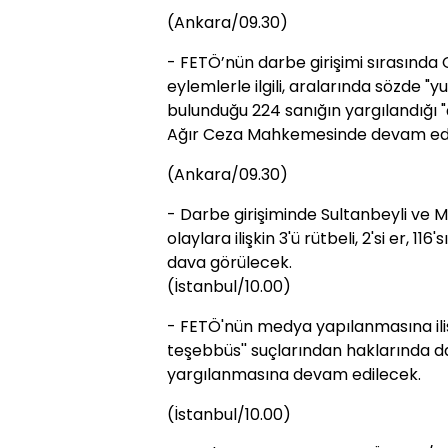
(Ankara/09.30)
- FETÖ’nün darbe girişimi sırasınd
eylemlerle ilgili, aralarında sözde "y
bulunduğu 224 sanığın yargılandığı "
Ağır Ceza Mahkemesinde devam edi
(Ankara/09.30)
- Darbe girişiminde Sultanbeyli v
olaylara ilişkin 3'ü rütbeli, 2'si er, 11
dava görülecek.
(İstanbul/10.00)
- FETÖ'nün medya yapılanmasına ilişki
teşebbüs'' suçlarından haklarında da
yargılanmasına devam edilecek.
(İstanbul/10.00)