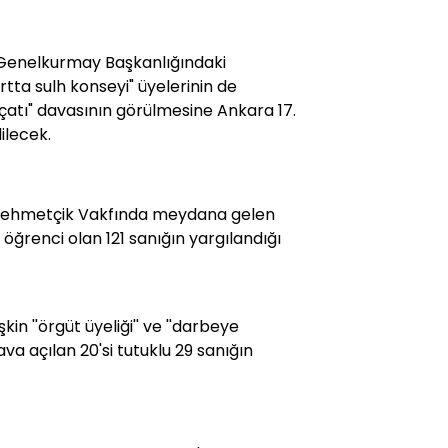
a Genelkurmay Başkanlığındaki
urtta sulh konseyi" üyelerinin de
çatı" davasının görülmesine Ankara 17.
lecek.
e Mehmetçik Vakfında meydana gelen
6'sı öğrenci olan 121 sanığın yargılandığı
n ''örgüt üyeliği'' ve ''darbeye
va açılan 20'si tutuklu 29 sanığın