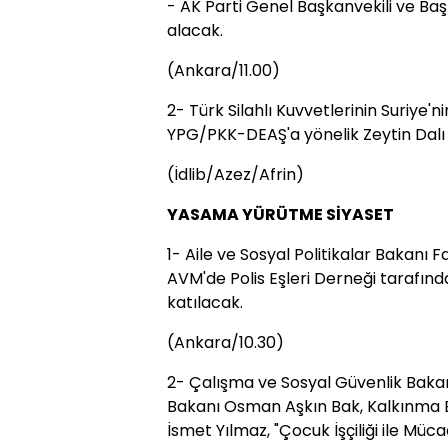
- AK Parti Genel Başkanvekili ve Baş
alacak.
(Ankara/11.00)
2- Türk Silahlı Kuvvetlerinin Suriye'ni
YPG/PKK-DEAŞ'a yönelik Zeytin Dalı Ha
(İdlib/Azez/Afrin)
YASAMA YÜRÜTME SİYASET
1- Aile ve Sosyal Politikalar Bakanı
AVM'de Polis Eşleri Derneği tarafın
katılacak.
(Ankara/10.30)
2- Çalışma ve Sosyal Güvenlik Bakanı
Bakanı Osman Aşkın Bak, Kalkınma Bak
İsmet Yılmaz, "Çocuk İşçiliği ile M