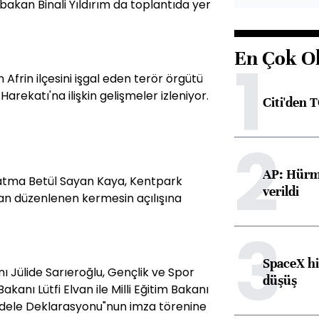
bakan Binali Yıldırım da toplantıda yer
En Çok O
1
n Afrin ilçesini işgal eden terör örgütü
rekatı'na ilişkin gelişmeler izleniyor.
Citi'den 
2
AP: Hürmü
 Fatma Betül Sayan Kaya, Kentpark
verildi
dan düzenlenen kermesin açılışına
3
SpaceX hi
 Jülide Sarıeroğlu, Gençlik ve Spor
düşüş
anı Lütfi Elvan ile Milli Eğitim Bakanı
ücadele Deklarasyonu"nun imza törenine