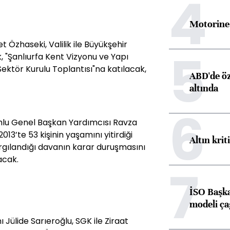
4
Motorine 
 Özhaseki, Valilik ile Büyükşehir
5
, "Şanlıurfa Kent Vizyonu ve Yapı
Sektör Kurulu Toplantısı"na katılacak,
ABD'de öz
altında
6
mlu Genel Başkan Yardımcısı Ravza
13’te 53 kişinin yaşamını yitirdiği
Altın krit
 yargılandığı davanın karar duruşmasını
acak.
7
İSO Başka
modeli ça
Jülide Sarıeroğlu, SGK ile Ziraat