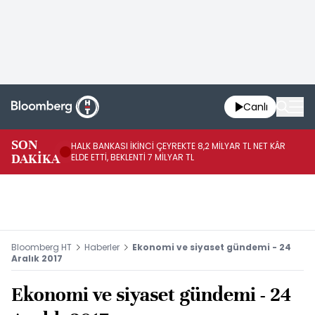
Canlı
SON
HALK BANKASI İKİNCİ ÇEYREKTE 8,2 MİLYAR TL NET KÂR
İŞ
DAKİKA
ELDE ETTİ, BEKLENTİ 7 MİLYAR TL
MÜ
Bloomberg HT
Haberler
Ekonomi ve siyaset gündemi - 24
Aralık 2017
Ekonomi ve siyaset gündemi - 24