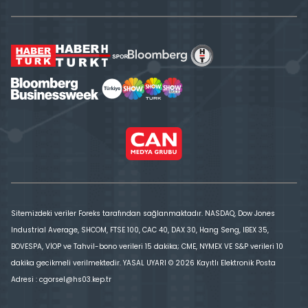
Sitemizdeki veriler Foreks tarafından sağlanmaktadır. NASDAQ, Dow Jones
Industrial Average, SHCOM, FTSE 100, CAC 40, DAX 30, Hang Seng, IBEX 35,
BOVESPA, VİOP ve Tahvil-bono verileri 15 dakika; CME, NYMEX VE S&P verileri 10
dakika gecikmeli verilmektedir. YASAL UYARI © 2026 Kayıtlı Elektronik Posta
Adresi : cgorsel@hs03.kep.tr