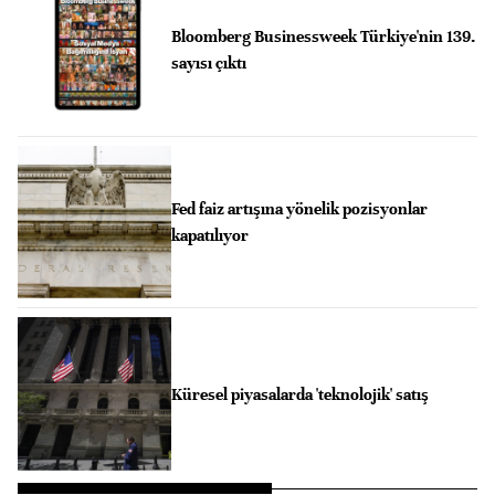
Bloomberg Businessweek Türkiye'nin 139.
sayısı çıktı
Fed faiz artışına yönelik pozisyonlar
kapatılıyor
Küresel piyasalarda 'teknolojik' satış