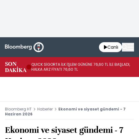
Canlı
SON
QUICK SİGORTA İLK İŞLEM GÜNÜNE 76,60 TL İLE BAŞLADI,
BI
DAKİKA
HALKA ARZ FİYATI 76,60 TL
PU
Bloomberg HT
Haberler
Ekonomi ve siyaset gündemi - 7
Haziran 2026
Ekonomi ve siyaset gündemi - 7