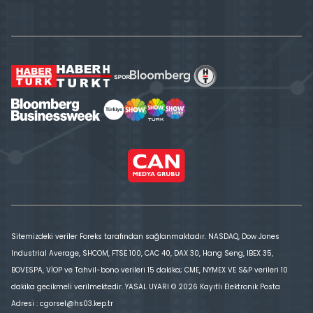
Sitemizdeki veriler Foreks tarafından sağlanmaktadır. NASDAQ, Dow Jones
Industrial Average, SHCOM, FTSE 100, CAC 40, DAX 30, Hang Seng, IBEX 35,
BOVESPA, VİOP ve Tahvil-bono verileri 15 dakika; CME, NYMEX VE S&P verileri 10
dakika gecikmeli verilmektedir. YASAL UYARI © 2026 Kayıtlı Elektronik Posta
Adresi : cgorsel@hs03.kep.tr