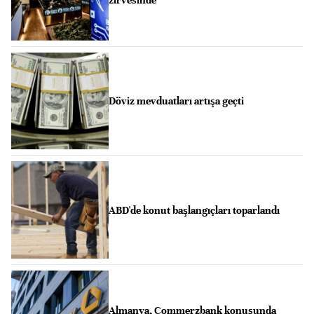
zirvesinde
Döviz mevduatları artışa geçti
ABD'de konut başlangıçları toparlandı
Almanya, Commerzbank konusunda