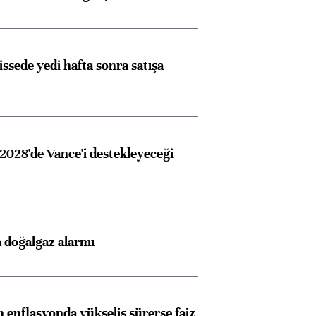
issede yedi hafta sonra satışa
2028'de Vance'i destekleyeceği
 doğalgaz alarmı
 enflasyonda yükseliş sürerse faiz