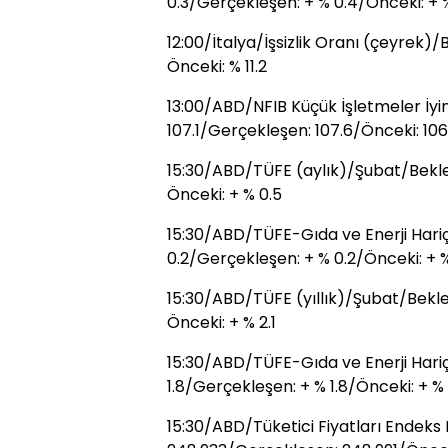
0.3/Gerçekleşen: + % 0.4/Önceki: + 
12:00/İtalya/İşsizlik Oranı (çeyrek)/B
Önceki: % 11.2
13:00/ABD/NFIB Küçük İşletmeler İyi
107.1/Gerçekleşen: 107.6/Önceki: 106
15:30/ABD/TÜFE (aylık)/Şubat/Beklen
Önceki: + % 0.5
15:30/ABD/TÜFE-Gıda ve Enerji Hariç
0.2/Gerçekleşen: + % 0.2/Önceki: + %
15:30/ABD/TÜFE (yıllık)/Şubat/Beklen
Önceki: + % 2.1
15:30/ABD/TÜFE-Gıda ve Enerji Hariç 
1.8/Gerçekleşen: + % 1.8/Önceki: + % 
15:30/ABD/Tüketici Fiyatları Endeks