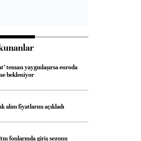
kunanlar
at’ teması yaygınlaşırsa euroda
me bekleniyor
 alım fiyatlarını açıkladı
ltın fonlarında giriş sezonu