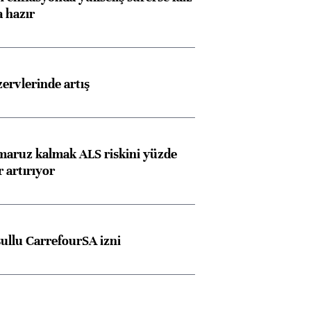
a hazır
rvlerinde artış
 maruz kalmak ALS riskini yüzde
 artırıyor
şullu CarrefourSA izni