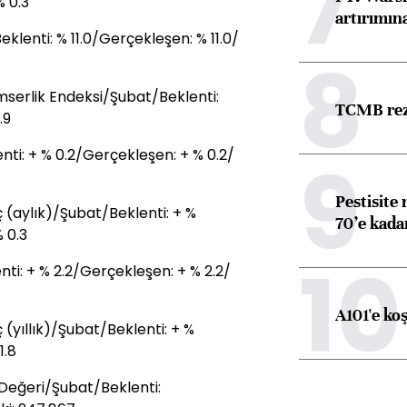
7
% 0.3
artırımın
eklenti: % 11.0/Gerçekleşen: % 11.0/
8
mserlik Endeksi/Şubat/Beklenti:
TCMB reze
.9
9
ti: + % 0.2/Gerçekleşen: + % 0.2/
Pestisite
 (aylık)/Şubat/Beklenti: + %
70’e kadar
 0.3
10
ti: + % 2.2/Gerçekleşen: + % 2.2/
A101'e ko
(yıllık)/Şubat/Beklenti: + %
1.8
 Değeri/Şubat/Beklenti: