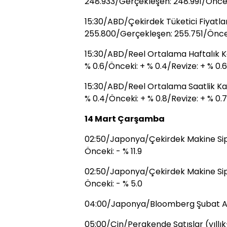
248.933/Gerçekleşen: 248.991/Önce
15:30/ABD/Çekirdek Tüketici Fiyatla
255.800/Gerçekleşen: 255.751/Önce
15:30/ABD/Reel Ortalama Haftalık K
% 0.6/Önceki: + % 0.4/Revize: + % 0.6
15:30/ABD/Reel Ortalama Saatlik Ka
% 0.4/Önceki: + % 0.8/Revize: + % 0.7
14 Mart Çarşamba
02:50/Japonya/Çekirdek Makine Sipar
Önceki: - % 11.9
02:50/Japonya/Çekirdek Makine Sipar
Önceki: - % 5.0
04:00/Japonya/Bloomberg Şubat Ay
05:00/Çin/Perakende Satışlar (yıllı