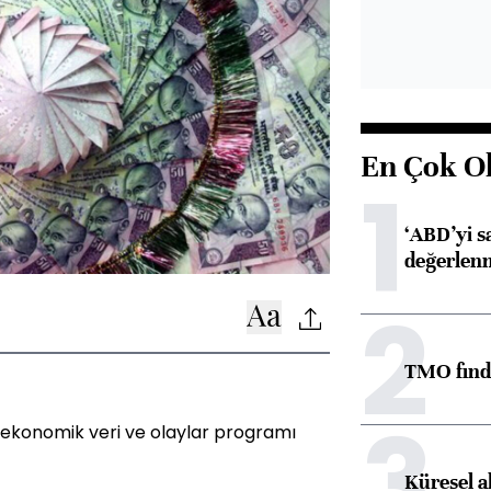
En Çok O
1
‘ABD’yi s
değerlen
2
TMO fındık
3
 ekonomik veri ve olaylar programı
Küresel a