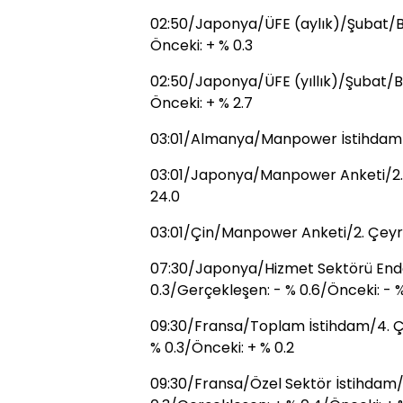
02:50/Japonya/ÜFE (aylık)/Şubat/Be
Önceki: + % 0.3
02:50/Japonya/ÜFE (yıllık)/Şubat/Be
Önceki: + % 2.7
03:01/Almanya/Manpower İstihdam
03:01/Japonya/Manpower Anketi/2.
24.0
03:01/Çin/Manpower Anketi/2. Çeyr
07:30/Japonya/Hizmet Sektörü Endek
0.3/Gerçekleşen: - % 0.6/Önceki: - %
09:30/Fransa/Toplam İstihdam/4. Çe
% 0.3/Önceki: + % 0.2
09:30/Fransa/Özel Sektör İstihdam/