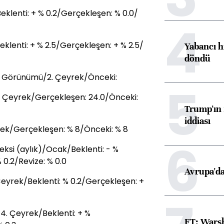
klenti: + % 0.2/Gerçekleşen: % 0.0/
4
klenti: + % 2.5/Gerçekleşen: + % 2.5/
Yabancı h
döndü
 Görünümü/2. Çeyrek/Önceki:
5
 Çeyrek/Gerçekleşen: 24.0/Önceki:
Trump'ın 
iddiası
ek/Gerçekleşen: % 8/Önceki: % 8
6
si (aylık)/Ocak/Beklenti: - %
 0.2/Revize: % 0.0
Avrupa'da
yrek/Beklenti: % 0.2/Gerçekleşen: +
4. Çeyrek/Beklenti: + %
FT: Warsh