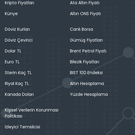
Kripto Fiyatları
Ata Altın Fiyatı
Künye
Altın ONS Fiyatı
Döviz Kurları
Canlı Borsa
Döviz Çevirici
Gümüş Fiyatları
Dolar TL
Brent Petrol Fiyatı
Euro TL
Bilezik Fiyatları
Sterin Kaç TL
BIST 100 Endeksi
Riyal Kaç TL
Altın Hesaplama
Kanada Doları
Yüzde Hesaplama
Kişisel Verilerin Korunması
Politikası
İzleyici Temsilcisi