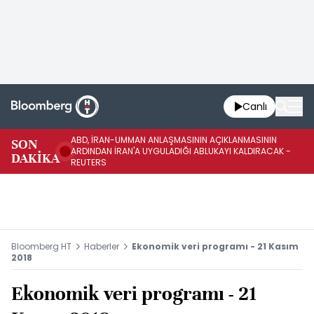
Canlı
ABD, İRAN-UMMAN ANLAŞMASININ AÇIKLANMASININ
AB
SON
ARDINDAN İRAN'A UYGULADIĞI ABLUKAYI KALDIRACAK -
GE
DAKİKA
REUTERS
UY
Bloomberg HT
Haberler
Ekonomik veri programı - 21 Kasım
2018
Ekonomik veri programı - 21