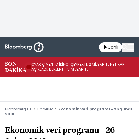
Canlı
İR
SON
OYAK ÇİMENTO İKİNCİ ÇEYREKTE 2 MİLYAR TL NET KAR
YÖ
DAKİKA
AÇIKLADI; BEKLENTİ 1,5 MİLYAR TL
OL
Bloomberg HT
Haberler
Ekonomik veri programı - 26 Şubat
2018
Ekonomik veri programı - 26