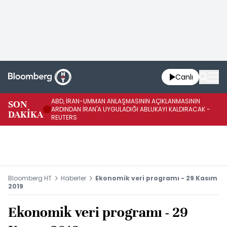
Canlı
ABD, İRAN-UMMAN ANLAŞMASININ AÇIKLANMASININ
AB
SON
ARDINDAN İRAN'A UYGULADIĞI ABLUKAYI KALDIRACAK -
GE
DAKİKA
REUTERS
UY
Bloomberg HT
Haberler
Ekonomik veri programı - 29 Kasım
2019
Ekonomik veri programı - 29