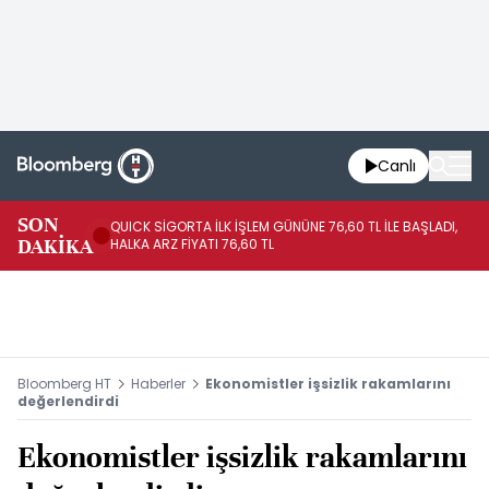
Canlı
SON
QUICK SİGORTA İLK İŞLEM GÜNÜNE 76,60 TL İLE BAŞLADI,
BI
DAKİKA
HALKA ARZ FİYATI 76,60 TL
PU
Bloomberg HT
Haberler
Ekonomistler işsizlik rakamlarını
değerlendirdi
Ekonomistler işsizlik rakamlarını