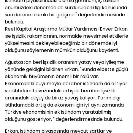
İstihdam piyasasındaki olumlu görünüm, iç talebin
önümüzdeki dönemde de sürdürülebilirliği konusunda
son derece olumlu bir gelişme." değerlendirmesinde
bulundu.
Reel Kapital Araştırma Müdür Yardımcısı Enver Erkan
ise işsizlik rakamlarının, normalde mevsimsel etkilerle
yükselmesini bekleyebileceğimiz bir dönemde iyi
olduğunu söylemenin mümkün olduğunu kaydetti.
Ağustostan beri işsizlik oranının yatay veya iyileşme
yönünde geldiğini bildiren Erkan, "Bunda elbette güçlü
ekonomik büyümenin önemli bir rolü var.
Ekonomideki büyümeyle beraber istihdam da artıyor
ve istihdam havuzundaki artış ile beraber işsizlik
oranındaki düşüş de biraz yavaş kalıyor. Tarım dışı
istihdamdaki artış da ekonomi için iyi, aynı zamanda
Türkiye ekonomisinin ek istihdam yaratabilmiş
olduğunu gösteriyor. " değerlendirmesinde bulundu.
Erkan, istihdam piyasasında mevcut şartlar ve