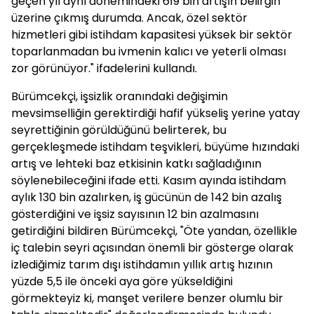
geçen yıl aynı dönemindeki 619 bin artışın belirgin
üzerine çıkmış durumda. Ancak, özel sektör
hizmetleri gibi istihdam kapasitesi yüksek bir sektör
toparlanmadan bu ivmenin kalıcı ve yeterli olması
zor görünüyor." ifadelerini kullandı.
Bürümcekçi, işsizlik oranındaki değişimin
mevsimselliğin gerektirdiği hafif yükseliş yerine yatay
seyrettiğinin görüldüğünü belirterek, bu
gerçekleşmede istihdam teşvikleri, büyüme hızındaki
artış ve lehteki baz etkisinin katkı sağladığının
söylenebileceğini ifade etti. Kasım ayında istihdam
aylık 130 bin azalırken, iş gücünün de 142 bin azalış
gösterdiğini ve işsiz sayısının 12 bin azalmasını
getirdiğini bildiren Bürümcekçi, "Öte yandan, özellikle
iç talebin seyri açısından önemli bir gösterge olarak
izlediğimiz tarım dışı istihdamın yıllık artış hızının
yüzde 5,5 ile önceki aya göre yükseldiğini
görmekteyiz ki, manşet verilere benzer olumlu bir