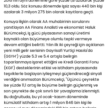
2016'nın aynı dönemine göre yüzde 1,8 azalarak yüzde
10,3 oldu. Söz konusu dönemde işsiz sayısı 440 bin kişi
azalarak 3 milyon 275 bin olarak kayıtlara geçti.
Konuya ilişkin olarak AA muhabirinin sorularını
yanıtlayan AA Finans Analisti ve ekonomist Haluk
Bürümcekçi, iş gücü piyasasının sanayi üretimi
kaynaklı olan büyümeye olumlu tepki vermeye
devam ettiğini belirtti. Yılın ilk iki çeyreği için açıklanan
yeni milli gelir serisinin Gayrisafi Yurtiçi Hasıla'da
(GSYH’) yüzde 5.3 ve 5.4 artışla belirgin
toparlanmaya işaret ettiğini ve Kredi Garanti Fonu
(KGF) desteklerinin etkisi ve istihdam piyasasında
teşviklerle başlayan iyileşmeyi güçlendireceği sinyali
verdiğini anımsatan Bürümcekçi, "Üçüncü çeyrekte
ise yüzde 11,1 artış ile büyüme belirgin güçlenmiş ve
son çeyrekte de çok sınırlı bir yavaşlama izlenmişti.
Bu doğrultuda, bu yıl ocak-kasım döneminde
kümülatif istihdam artışı 1 milyon 846 bin kişi ile