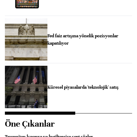
Fed faiz artışına yönelik pozisyonlar
kapatılıyor
Küresel piyasalarda 'teknolojik' satış
Öne Çıkanlar
Trump'tan İspanya ve İngiltere'ye sert sözler