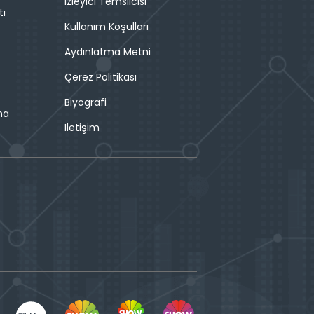
İzleyici Temsilcisi
tı
Kullanım Koşulları
Aydınlatma Metni
Çerez Politikası
Biyografi
ma
İletişim