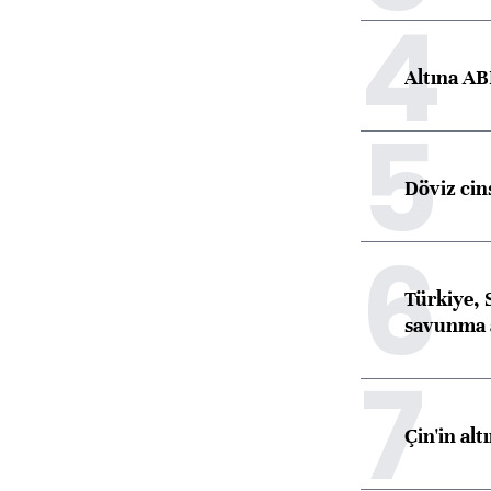
4
Altına AB
5
Döviz cins
6
Türkiye, 
savunma 
7
Çin'in alt