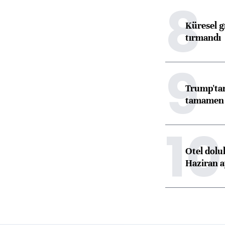
8
Küresel gı
tırmandı
9
Trump'tan
tamamen o
10
Otel dolu
Haziran a