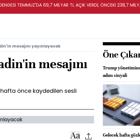
T DENGESİ TEMMUZ'DA 69,7 MİLYAR TL AÇIK VERDİ, ÖNCEKİ 238,7 MİLY
adin'in mesajını yayınlayacak
Öne Çıka
adin'in mesajını
Trump yönetiminde
adım sinyali
 1 hafta önce kaydedilen sesli
Gelecek hafta göz