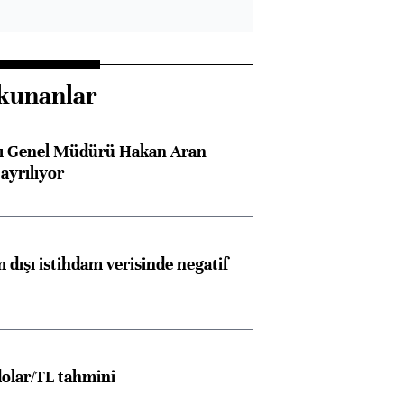
Almanya, Commerzbank
Ba
konusunda Unicredit ile
me
kunanlar
görüşmelere hazırlanıyor
sı Genel Müdürü Hakan Aran
ayrılıyor
ngıçları
 dışı istihdam verisinde negatif
olar/TL tahmini