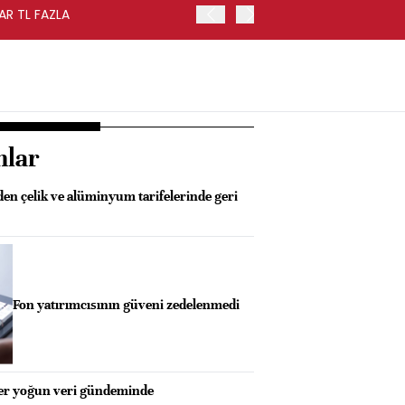
AR TL FAZLA
HAZİNE NAKİT DENGESİ TE
nlar
n çelik ve alüminyum tarifelerinde geri
Fon yatırımcısının güveni zedelenmedi
ler yoğun veri gündeminde