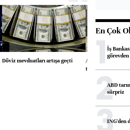
En Çok O
1
İş Banka
görevden 
Döviz mevduatları artışa geçti
ABD'de konut başla
toparlandı
2
ABD tarım
sürpriz
3
ING'den d