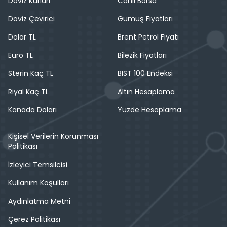
Döviz Kurları
Canlı Borsa
Döviz Çevirici
Gümüş Fiyatları
Dolar TL
Brent Petrol Fiyatı
Euro TL
Bilezik Fiyatları
Sterin Kaç TL
BIST 100 Endeksi
Riyal Kaç TL
Altın Hesaplama
Kanada Doları
Yüzde Hesaplama
Kişisel Verilerin Korunması
Politikası
İzleyici Temsilcisi
Kullanım Koşulları
Aydınlatma Metni
Çerez Politikası