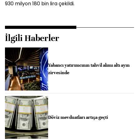
930 milyon 180 bin lira çekildi.
İlgili Haberler
Yabancı yatırımcının tahvil alımı altı ayın
zirvesinde
Döviz mevduatları artışa geçti