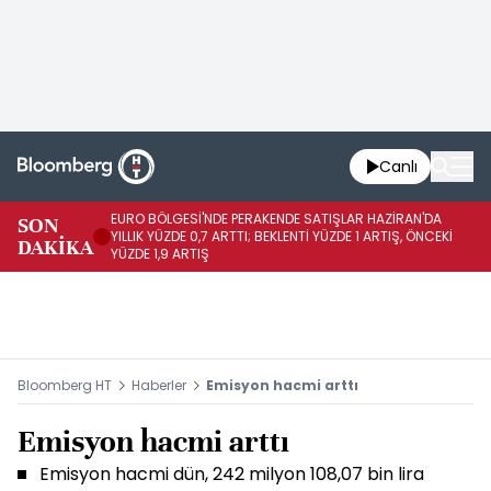
Canlı
EURO BÖLGESİ'NDE PERAKENDE SATIŞLAR HAZİRAN'DA
EU
SON
YILLIK YÜZDE 0,7 ARTTI; BEKLENTİ YÜZDE 1 ARTIŞ, ÖNCEKİ
AY
DAKİKA
YÜZDE 1,9 ARTIŞ
ÖN
Bloomberg HT
Haberler
Emisyon hacmi arttı
Emisyon hacmi arttı
Emisyon hacmi dün, 242 milyon 108,07 bin lira