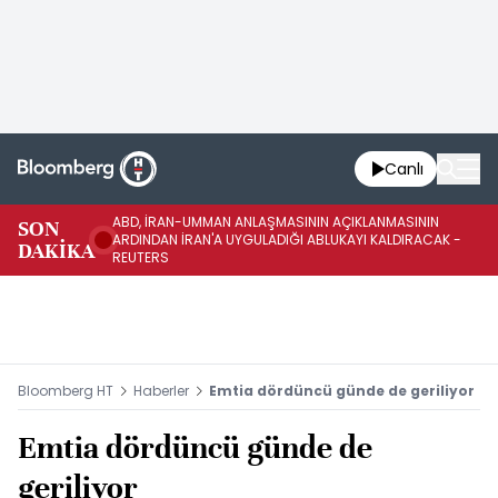
Canlı
ABD, İRAN-UMMAN ANLAŞMASININ AÇIKLANMASININ
AB
SON
ARDINDAN İRAN'A UYGULADIĞI ABLUKAYI KALDIRACAK -
GE
DAKİKA
REUTERS
UY
Bloomberg HT
Haberler
Emtia dördüncü günde de geriliyor
Emtia dördüncü günde de
geriliyor