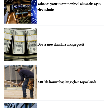
Yabancı yatırımcının tahvil alımı altı ayın
zirvesinde
Döviz mevduatları artışa geçti
ABD'de konut başlangıçları toparlandı