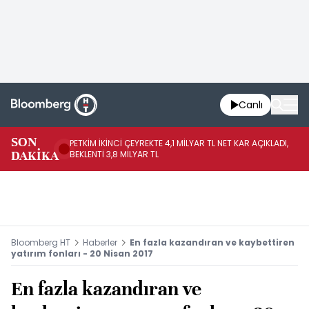
Canlı
SON
PETKİM İKİNCİ ÇEYREKTE 4,1 MİLYAR TL NET KAR AÇIKLADI,
İR
DAKİKA
BEKLENTİ 3,8 MİLYAR TL
UY
Bloomberg HT
Haberler
En fazla kazandıran ve kaybettiren
yatırım fonları - 20 Nisan 2017
En fazla kazandıran ve