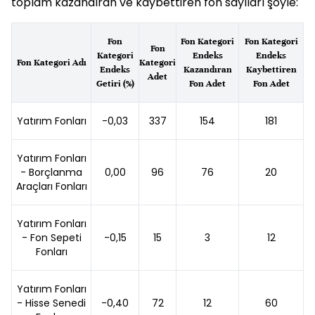
toplam kazandıran ve kaybettiren fon sayıları şöyle:
Fon
Fon Kategori
Fon Kategori
Fon
Kategori
Endeks
Endeks
Fon Kategori Adı
Kategori
Endeks
Kazandıran
Kaybettiren
Adet
Getiri (%)
Fon Adet
Fon Adet
Yatırım Fonları
-0,03
337
154
181
Yatırım Fonları
- Borçlanma
0,00
96
76
20
Araçları Fonları
Yatırım Fonları
- Fon Sepeti
-0,15
15
3
12
Fonları
Yatırım Fonları
- Hisse Senedi
-0,40
72
12
60