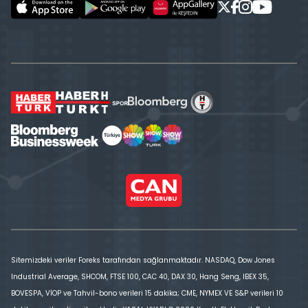
Sitemizdeki veriler Foreks tarafından sağlanmaktadır. NASDAQ, Dow Jones
Industrial Average, SHCOM, FTSE 100, CAC 40, DAX 30, Hang Seng, IBEX 35,
BOVESPA, VİOP ve Tahvil-bono verileri 15 dakika; CME, NYMEX VE S&P verileri 10