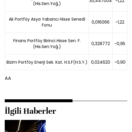
30,447004
-1,22
(His.Sen.Yoğ.)
Ak Portföy Asya Yabancı Hisse Senedi
0,016066
-1,22
Fonu
Finans Portföy Birinci Hisse Sen. F.
0,328772
-0,95
(His.Sen.Yoğ.)
Bizim Portföy Enerji Sek. Kat. H.S.F(H.S.Y.)
0,024620
-0,90
AA
İlgili Haberler