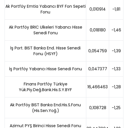
Ak Portföy Emtia Yabancı BYF Fon Sepeti
0,010914
-1,81
Fonu
Ak Portföy BRIC Ulkeleri Yabancı Hisse
0,018180
-1,46
Senedi Fonu
İş Port. BIST Banka End. Hisse Senedi
0,054759
-1,39
Fonu (HSYF)
İş Portföy Yabancı Hisse Senedi Fonu
0,047377
-1,33
Finans Portföy Türkiye
16,466463
-1,28
Yük.Piy.Değ.Bank.His.S.Y.BYF
Ak Portföy BIST Banka End.His.S.Fonu
0,108728
-1,25
(His.Sen.Yoğ.)
Azimut PYŞ Birinci Hisse Senedi Fonu