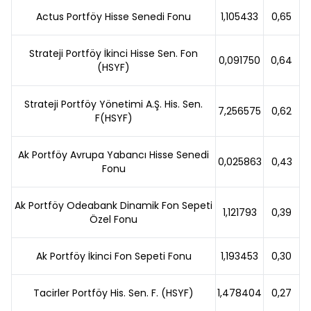
Actus Portföy Hisse Senedi Fonu
1,105433
0,65
Strateji Portföy İkinci Hisse Sen. Fon
0,091750
0,64
(HSYF)
Strateji Portföy Yönetimi A.Ş. His. Sen.
7,256575
0,62
F(HSYF)
Ak Portföy Avrupa Yabancı Hisse Senedi
0,025863
0,43
Fonu
Ak Portföy Odeabank Dinamik Fon Sepeti
1,121793
0,39
Özel Fonu
Ak Portföy İkinci Fon Sepeti Fonu
1,193453
0,30
Tacirler Portföy His. Sen. F. (HSYF)
1,478404
0,27