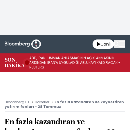
Canlı
ABD, İRAN-UMMAN ANLAŞMASININ AÇIKLANMASININ
AB
SON
ARDINDAN İRAN'A UYGULADIĞI ABLUKAYI KALDIRACAK -
GE
DAKİKA
REUTERS
UY
Bloomberg HT
Haberler
En fazla kazandıran ve kaybettiren
yatırım fonları - 28 Temmuz
En fazla kazandıran ve