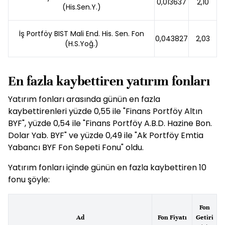
0,013637
2,10
(His.Sen.Y.)
İş Portföy BIST Mali End. His. Sen. Fon
0,043827
2,03
(H.S.Yoğ.)
En fazla kaybettiren yatırım fonları
Yatırım
fon
ları arasında günün en fazla
kaybettirenleri yüzde 0,55 ile "Finans Portföy Altın
BYF", yüzde 0,54 ile "Finans Portföy A.B.D. Hazine Bon.
Dolar Yab. BYF" ve yüzde 0,49 ile "Ak Portföy Emtia
Yabancı BYF
Fon
Sepeti
Fon
u" oldu.
Yatırım
fon
ları içinde günün en fazla kaybettiren 10
fon
u şöyle:
Fon
Ad
Fon Fiyatı
Getiri