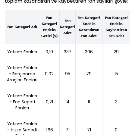
toplam kazandıran ve kaybettiren
fon
sayıları şöyle:
Fon
Fon Kategori
Fon Kategori
Fon
Kategori
Endeks
Endeks
Fon Kategori Adı
Kategori
Endeks
Kazandıran
Kaybettiren
Adet
Getiri (%)
Fon Adet
Fon Adet
Yatırım Fonları
0,10
337
306
29
Yatırım Fonları
- Borçlanma
0,02
95
79
15
Araçları Fonları
Yatırım Fonları
- Fon Sepeti
0,21
14
11
3
Fonları
Yatırım Fonları
- Hisse Senedi
1,66
71
71
0