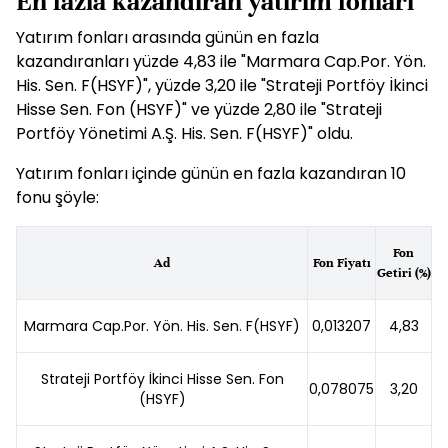
En fazla kazandıran yatırım fonları
Yatırım
fon
ları arasında günün en fazla
kazandıranları yüzde 4,83 ile "Marmara Cap.Por. Yön.
His. Sen. F(HSYF)", yüzde 3,20 ile "Strateji Portföy İkinci
Hisse Sen.
Fon
(HSYF)" ve yüzde 2,80 ile "Strateji
Portföy Yönetimi A.Ş. His. Sen. F(HSYF)" oldu.
Yatırım
fon
ları içinde günün en fazla kazandıran 10
fon
u şöyle:
Fon
Ad
Fon Fiyatı
Getiri (%)
Marmara Cap.Por. Yön. His. Sen. F(HSYF)
0,013207
4,83
Strateji Portföy İkinci Hisse Sen. Fon
0,078075
3,20
(HSYF)