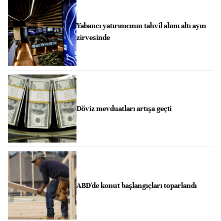
Yabancı yatırımcının tahvil alımı altı ayın
zirvesinde
Döviz mevduatları artışa geçti
ABD'de konut başlangıçları toparlandı