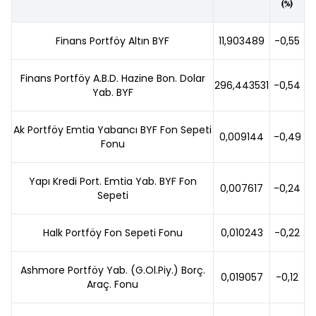
(%)
Finans Portföy Altın BYF
11,903489
-0,55
Finans Portföy A.B.D. Hazine Bon. Dolar
296,443531
-0,54
Yab. BYF
Ak Portföy Emtia Yabancı BYF Fon Sepeti
0,009144
-0,49
Fonu
Yapı Kredi Port. Emtia Yab. BYF Fon
0,007617
-0,24
Sepeti
Halk Portföy Fon Sepeti Fonu
0,010243
-0,22
Ashmore Portföy Yab. (G.Ol.Piy.) Borç.
0,019057
-0,12
Araç. Fonu