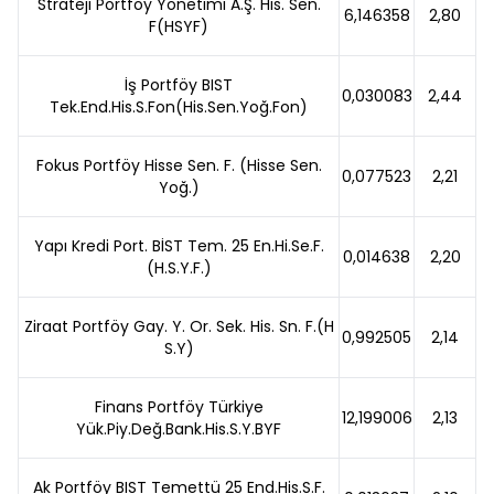
Strateji Portföy Yönetimi A.Ş. His. Sen.
6,146358
2,80
F(HSYF)
İş Portföy BIST
0,030083
2,44
Tek.End.His.S.Fon(His.Sen.Yoğ.Fon)
Fokus Portföy Hisse Sen. F. (Hisse Sen.
0,077523
2,21
Yoğ.)
Yapı Kredi Port. BİST Tem. 25 En.Hi.Se.F.
0,014638
2,20
(H.S.Y.F.)
Ziraat Portföy Gay. Y. Or. Sek. His. Sn. F.(H
0,992505
2,14
S.Y)
Finans Portföy Türkiye
12,199006
2,13
Yük.Piy.Değ.Bank.His.S.Y.BYF
Ak Portföy BIST Temettü 25 End.His.S.F.