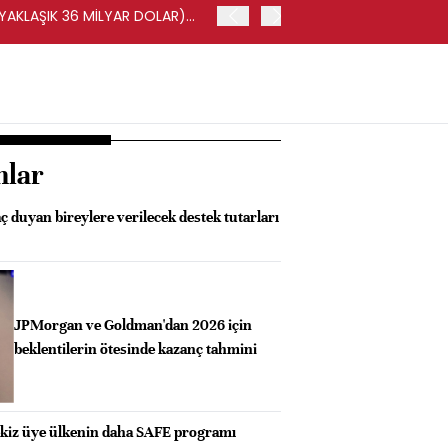
(YAKLAŞIK 36 MİLYAR DOLAR)
BORSA İSTANBUL'DA BIST 
nlar
aç duyan bireylere verilecek destek tutarları
JPMorgan ve Goldman'dan 2026 için
beklentilerin ötesinde kazanç tahmini
kiz üye ülkenin daha SAFE programı