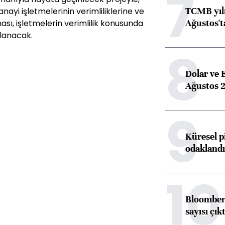
7
TCMB yılı
ayi işletmelerinin verimliliklerine ve
Ağustos't
sı, işletmelerin verimlilik konusunda
ğlanacak.
8
Dolar ve 
Ağustos 2
9
Küresel p
odaklandı
10
Bloomberg
sayısı çıkt