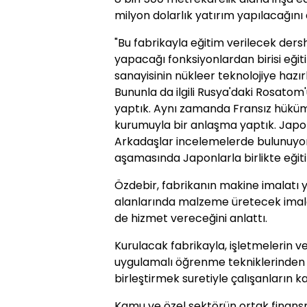
milyon dolarlık yatırım yapılacağını 
"Bu fabrikayla eğitim verilecek der
yapacağı fonksiyonlardan birisi eği
sanayisinin nükleer teknolojiye hazır
Bununla da ilgili Rusya'daki Rosatom'
yaptık. Aynı zamanda Fransız hüküm
kurumuyla bir anlaşma yaptık. Japon
Arkadaşlar incelemelerde bulunuyorl
aşamasında Japonlarla birlikte eğit
Özdebir, fabrikanın makine imalatı ya
alanlarında malzeme üretecek imalat 
de hizmet vereceğini anlattı.
Kurulacak fabrikayla, işletmelerin ve
uygulamalı öğrenme tekniklerinden f
birleştirmek suretiyle çalışanların k
Kamu ve özel sektörün ortak finansm