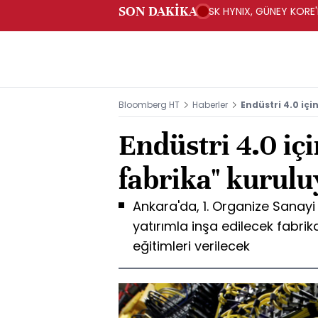
SON DAKİKA
SK HYNIX, GÜNEY KORE'
YATIRIM YAPACAK- BN
Bloomberg HT
Haberler
Endüstri 4.0 iç
Endüstri 4.0 iç
fabrika" kurulu
Ankara'da, 1. Organize Sanayi 
yatırımla inşa edilecek fabrik
eğitimleri verilecek