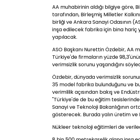
AA muhabirinin aldığı bilgiye göre, Bi
tarafından, Birleşmiş Milletler Kalk
birliği ve Ankara Sanayi Odasının (A
inşa edilecek fabrika için bina hariç 
yapılacak.
ASO Başkanı Nurettin Özdebir, AA m
Türkiye'de firmaların yüzde 98,3'ünü
verimsizlik sorunu yaşandığını söyled
Özdebir, dünyada verimsizlik sorun
35 model fabrika bulunduğunu ve bu
verimlilik açısından bakış ve Endüstri 
"Türkiye'de de bu eğitim tesislerinde
Sanayi ve Teknoloji Bakanlığının orta
gösterecek. Burada yalın üretim ve En
Nükleer teknoloji eğitimleri de veril
8 bin 500 metrekarelik alana inşa ed