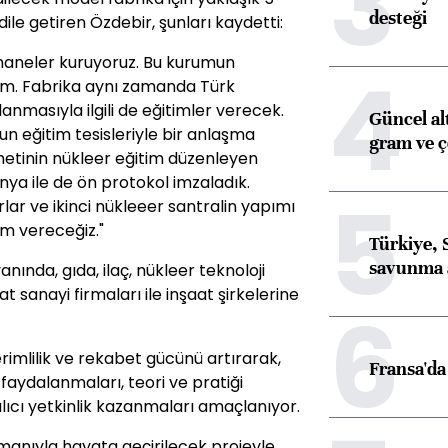
3
desteği
dile getiren Özdebir, şunları kaydetti:
shaneler kuruyoruz. Bu kurumun
4
tim. Fabrika aynı zamanda Türk
lanmasıyla ilgili de eğitimler verecek.
Güncel al
un eğitim tesisleriyle bir anlaşma
gram ve ç
etinin nükleer eğitim düzenleyen
ya ile de ön protokol imzaladık.
5
ar ve ikinci nükleeer santralin yapımı
im vereceğiz."
Türkiye, 
savunma 
nında, gıda, ilaç, nükleer teknoloji
sanayi firmaları ile inşaat şirkelerine
6
rimlilik ve rekabet gücünü artırarak,
Fransa'da 
aydalanmaları, teori ve pratiği
alıcı yetkinlik kazanmaları amaçlanıyor.
anıyla hayata geçirilecek projeyle,