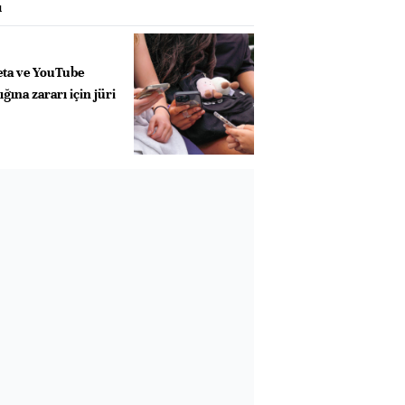
ı
eta ve YouTube
ğına zararı için jüri