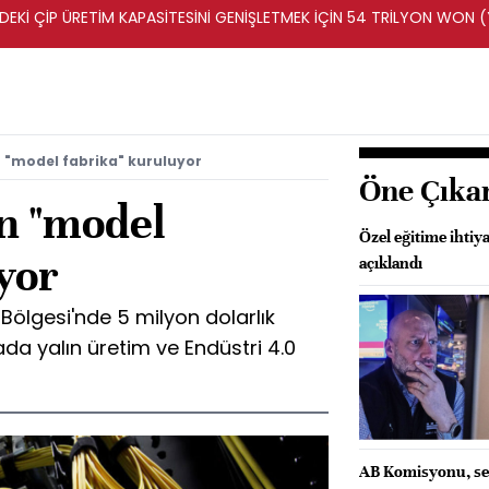
DEKİ ÇİP ÜRETİM KAPASİTESİNİ GENİŞLETMEK İÇİN 54 TRİLYON WON 
in "model fabrika" kuruluyor
Öne Çıka
in "model
Özel eğitime ihtiy
yor
açıklandı
Bölgesi'nde 5 milyon dolarlık
ada yalın üretim ve Endüstri 4.0
AB Komisyonu, se