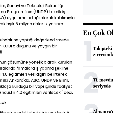
lim, Sanayi ve Teknoloji Bakanlığı
ınma Programı'nın (UNDP) teknik iş
SO) uygulama ortağı olarak katılımıyla
yaklaşık 5 milyon dolarlık yatırım
En Çok O
1
uhabirine yaptığı değerlendirmede,
n KOBİ olduğunu ve yaygın bir
Takipteki 
i.
zirvesind
unun çözümüne yönelik olarak kurulan
2
ralarda firmalara iş yapma şekline
4.0 eğitimleri verildiğini belirterek,
TL mevdua
n ilki Ankara'da, ASO, UNDP ve Bilim,
seviyede
klaşa kurduğu bir yapı içinde faaliyet
düstri 4.0 eğitimleri verilecek." dedi.
ecek
Almanya'd
ilecek model fabrika için yaklaşık 5