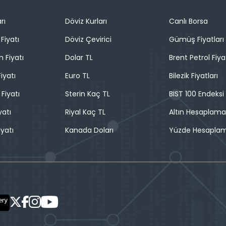
rı
Döviz Kurları
Canlı Borsa
Fiyatı
Döviz Çevirici
Gümüş Fiyatları
n Fiyatı
Dolar TL
Brent Petrol Fiya
iyatı
Euro TL
Bilezik Fiyatları
 Fiyatı
Sterin Kaç TL
BIST 100 Endeksi
yatı
Riyal Kaç TL
Altın Hesaplama
iyatı
Kanada Doları
Yüzde Hesapla