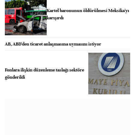
Kartel baronunun öldürülmesi Meksika'yı
karışırdı
AB, ABD'den ticaret anlaşmasına uymasını istiyor
Fonlara ilişkin düzenleme taslağı sektöre
gönderildi