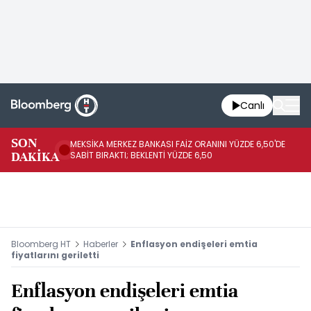
Canlı
SON
MEKSİKA MERKEZ BANKASI FAİZ ORANINI YÜZDE 6,50'DE
OY
DAKİKA
SABİT BIRAKTI; BEKLENTİ YÜZDE 6,50
AÇ
Bloomberg HT
Haberler
Enflasyon endişeleri emtia
fiyatlarını geriletti
Enflasyon endişeleri emtia