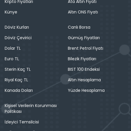
Kripto Fiyatları
Ata Altın Fiyatı
Künye
Altın ONS Fiyatı
Döviz Kurları
Canlı Borsa
Döviz Çevirici
Gümüş Fiyatları
Dolar TL
Brent Petrol Fiyatı
Euro TL
Bilezik Fiyatları
Sterin Kaç TL
BIST 100 Endeksi
Riyal Kaç TL
Altın Hesaplama
Kanada Doları
Yüzde Hesaplama
Kişisel Verilerin Korunması
Politikası
İzleyici Temsilcisi