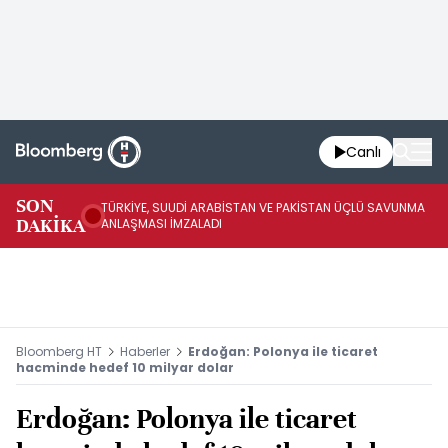
Canlı
SON
TÜRKİYE, SUUDİ ARABİSTAN VE PAKİSTAN ÜÇLÜ SAVUNMA
TR
DAKİKA
ANLAŞMASI İMZALADI
BN
Bloomberg HT
Haberler
Erdoğan: Polonya ile ticaret
hacminde hedef 10 milyar dolar
Erdoğan: Polonya ile ticaret