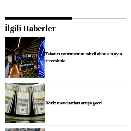
İlgili Haberler
Yabancı yatırımcının tahvil alımı altı ayın
zirvesinde
Döviz mevduatları artışa geçti