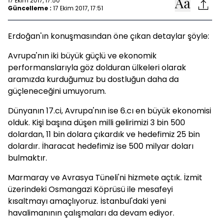
17 Ekim 2017, 17:50
Güncelleme :
17 Ekim 2017, 17:51
Erdoğan'ın konuşmasından öne çıkan detaylar şöyle:
Avrupa'nın iki büyük güçlü ve ekonomik
performanslarıyla göz dolduran ülkeleri olarak
aramızda kurduğumuz bu dostluğun daha da
güçleneceğini umuyorum.
Dünyanın 17.ci, Avrupa'nın ise 6.cı en büyük ekonomisi
olduk. Kişi başına düşen milli gelirimizi 3 bin 500
dolardan, 11 bin dolara çıkardık ve hedefimiz 25 bin
dolardır. İharacat hedefimiz ise 500 milyar doları
bulmaktır.
Marmaray ve Avrasya Tüneli'ni hizmete açtık. İzmit
üzerindeki Osmangazi Köprüsü ile mesafeyi
kısaltmayı amaçlıyoruz. İstanbul'daki yeni
havalimanının çalışmaları da devam ediyor.