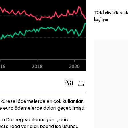
TOKİ eliyle 'kiral
başlıyor
k küresel ödemelerde en çok kullanılan
te euro ödemelerde doları geçebilmişti.
şim Derneği verilerine göre, euro
nci sırada yer aldı, pound ise üçüncü