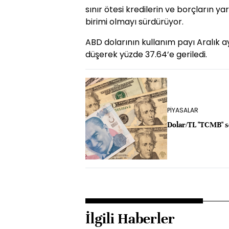
sınır ötesi kredilerin ve borçların y
birimi olmayı sürdürüyor.
ABD dolarının kullanım payı Aralık
düşerek yüzde 37.64’e geriledi.
PİYASALAR
Dolar/TL "TCMB" s
İlgili Haberler