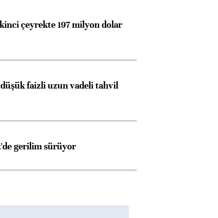
kinci çeyrekte 197 milyon dolar
Almanya, Commerzbank
Ba
konusunda Unicredit ile
me
görüşmelere hazırlanıyor
düşük faizli uzun vadeli tahvil
ngıçları
z'de gerilim sürüyor