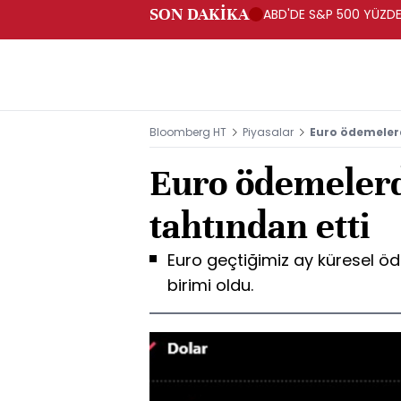
SON DAKİKA
ABD'DE S&P 500 YÜZDE 
Bloomberg HT
Piyasalar
Euro ödemelerd
Euro ödemelerd
tahtından etti
Euro geçtiğimiz ay küresel ö
birimi oldu.