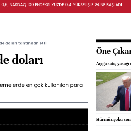
0,6; NASDAQ 100 ENDEKSİ YÜZDE 0,4 YÜKSELİŞLE GÜNE BAŞLADI
e doları tahtından etti
Öne Çıka
e doları
Açığa satış yasağı 
demelerde en çok kullanılan para
Hürmüz şoku sonr