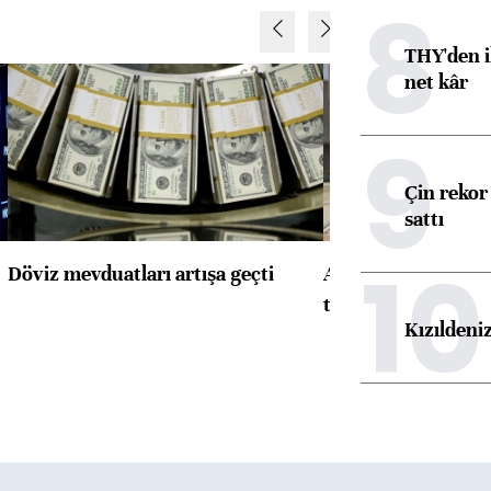
8
THY'den i
net kâr
9
Çin rekor 
sattı
10
Döviz mevduatları artışa geçti
ABD'de konut başla
toparlandı
Kızıldeni