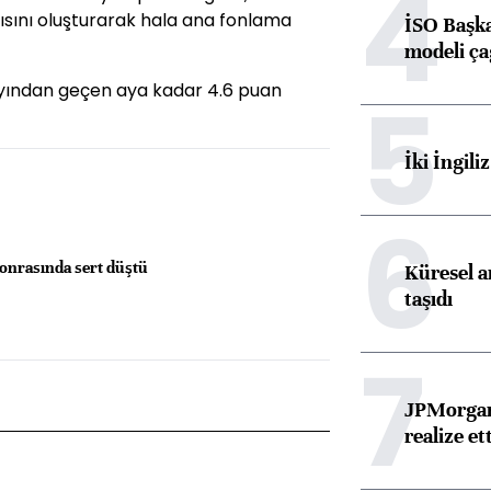
4
arısını oluşturarak hala ana fonlama
İSO Başka
modeli ça
 ayından geçen aya kadar 4.6 puan
5
İki İngili
6
onrasında sert düştü
Küresel ar
taşıdı
7
JPMorgan
realize ett