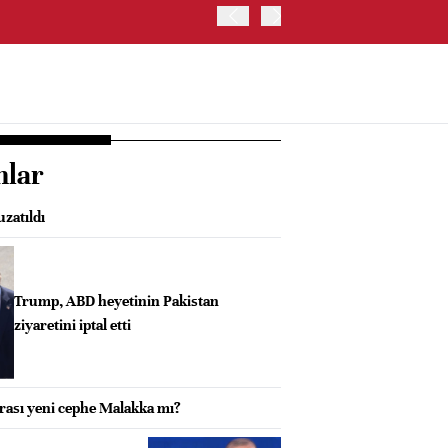
SPACEX HİSSELERİ YÜZDE 
nlar
uzatıldı
Trump, ABD heyetinin Pakistan
ziyaretini iptal etti
ası yeni cephe Malakka mı?