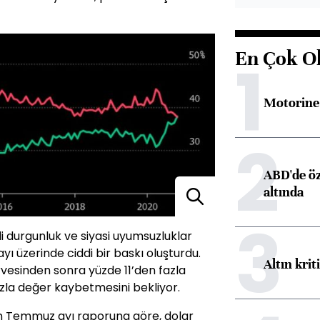
En Çok O
1
Motorine 
2
ABD'de öz
altında
3
li durgunluk ve siyasi uyumsuzluklar
ı üzerinde ciddi bir baskı oluşturdu.
Altın krit
rvesinden sonra yüzde 11’den fazla
fazla değer kaybetmesini bekliyor.
ın Temmuz ayı raporuna göre, dolar