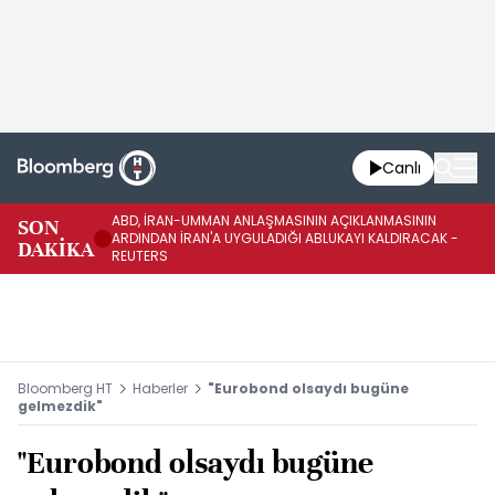
Canlı
ABD, İRAN-UMMAN ANLAŞMASININ AÇIKLANMASININ
AB
SON
ARDINDAN İRAN'A UYGULADIĞI ABLUKAYI KALDIRACAK -
GE
DAKİKA
REUTERS
UY
Bloomberg HT
Haberler
"Eurobond olsaydı bugüne
gelmezdik"
"Eurobond olsaydı bugüne