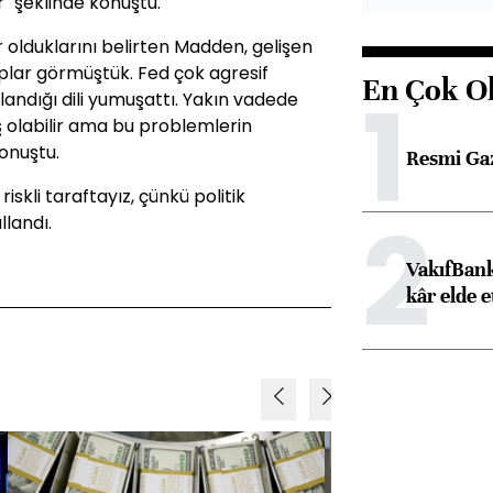
r" şeklinde konuştu.
er olduklarını belirten Madden, gelişen
plar görmüştük. Fed çok agresif
En Çok O
1
landığı dili yumuşattı. Yakın vadede
ış olabilir ama bu problemlerin
onuştu.
Resmi Ga
iskli taraftayız, çünkü politik
2
llandı.
VakıfBank
kâr elde e