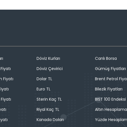
rı
Döviz Kurları
Canlı Borsa
Fiyatı
Döviz Çevirici
Gümüş Fiyatları
n Fiyatı
Dolar TL
Brent Petrol Fiya
iyatı
Euro TL
Bilezik Fiyatları
 Fiyatı
Sterin Kaç TL
BIST 100 Endeksi
yatı
Riyal Kaç TL
Altın Hesaplama
iyatı
Kanada Doları
Yüzde Hesapla