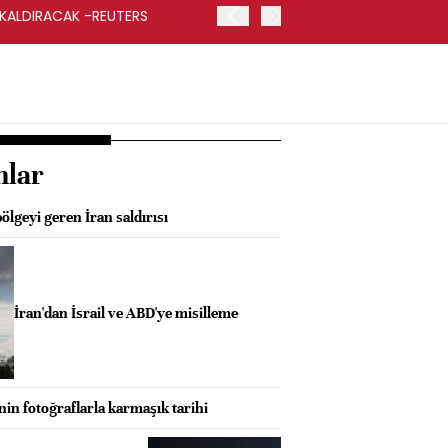
 KALDIRACAK -REUTERS
ABD DIŞİŞLERİ BAKANLIĞI
UYGULANACAK
nlar
ölgeyi geren İran saldırısı
İran'dan İsrail ve ABD'ye misilleme
inin fotoğraflarla karmaşık tarihi