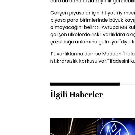
euro'da daha fazla zayıflık görülebili
Gelişen piyasalar için ihtiyatlı iyims
piyasa para birimlerinde büyük kayı
olmayacağını belirtti. Avrupa MB kul
gelişen ülkelerde riskli varlıklara ak
çözüldüğü anlamına gelmiyor"diye k
TL varlıklarına dair ise Madden "Hala r
istikrarsızlık korkusu var." ifadesini ku
İlgili Haberler