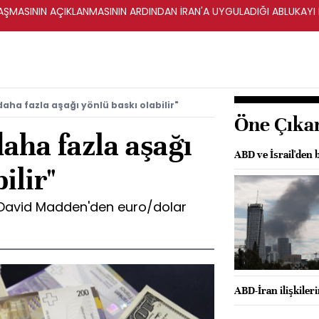
ŞMASININ AÇIKLANMASININ ARDINDAN İRAN'A UYGULADIĞI ABLUKAYI
aha fazla aşağı yönlü baskı olabilir"
Öne Çıka
daha fazla aşağı
ABD ve İsrail'den b
ilir"
 David Madden'den euro/dolar
ABD-İran ilişkiler