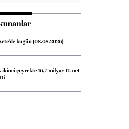
kunanlar
zete'de bugün (08.08.2026)
 ikinci çeyrekte 16,7 milyar TL net
tti
Almanya, Commerzbank
Ba