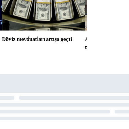
Döviz mevduatları artışa geçti
ABD'de konut başla
toparlandı