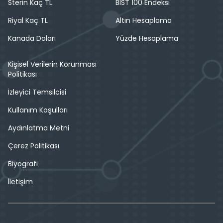
Sterin Kaç TL
BIST 100 Endeksi
Riyal Kaç TL
Altın Hesaplama
Kanada Doları
Yüzde Hesaplama
Kişisel Verilerin Korunması
Politikası
İzleyici Temsilcisi
Kullanım Koşulları
Aydınlatma Metni
Çerez Politikası
Biyografi
İletişim