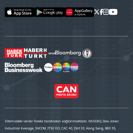
Sitemizdeki veriler Foreks tarafından sağlanmaktadır. NASDAQ, Dow Jones
Industrial Average, SHCOM, FTSE 100, CAC 40, DAX 30, Hang Seng, IBEX 35,