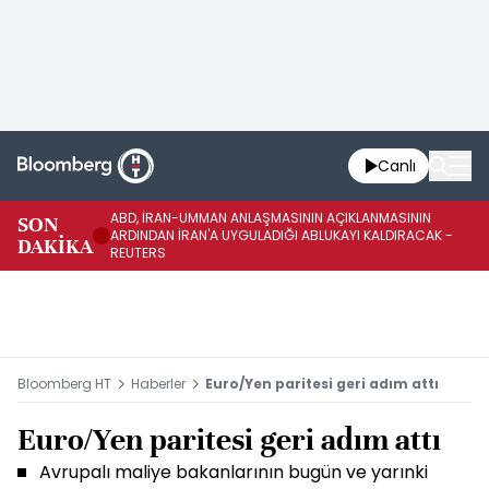
Canlı
ABD, İRAN-UMMAN ANLAŞMASININ AÇIKLANMASININ
AB
SON
ARDINDAN İRAN'A UYGULADIĞI ABLUKAYI KALDIRACAK -
GE
DAKİKA
REUTERS
UY
Bloomberg HT
Haberler
Euro/Yen paritesi geri adım attı
Euro/Yen paritesi geri adım attı
Avrupalı maliye bakanlarının bugün ve yarınki