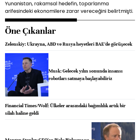
Yunanistan, rakamsal hedefin, toparlanma
arifesindeki ekonomilere zarar vereceğini belirtmişti.
Öne Çıkanlar
Zelenskiy: Ukrayna, ABD ve Rusya heyetleri BAE’de görüşecek
Musk: Gelecek yılın sonunda insansı
robotları satmaya başlayabiliriz
Financial Times/Wolf: Ülkeler arasındaki bağımlılık artık bir
silah haline geldi
Morgan Stanley CEO'su Pick: Birleşme ve