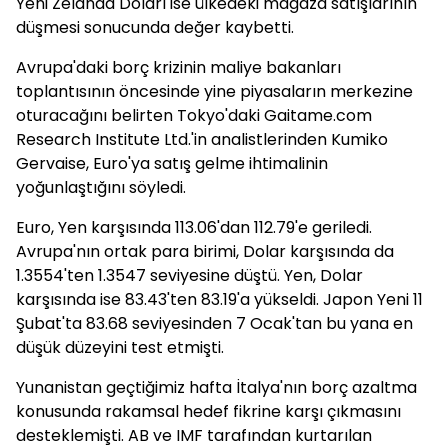
Yeni Zelanda Doları ise ülkedeki mağaza satışlarının
düşmesi sonucunda değer kaybetti.
Avrupa'daki borç krizinin maliye bakanları
toplantısının öncesinde yine piyasaların merkezine
oturacağını belirten Tokyo'daki Gaitame.com
Research Institute Ltd.'in analistlerinden Kumiko
Gervaise, Euro'ya satış gelme ihtimalinin
yoğunlaştığını söyledi.
Euro, Yen karşısında 113.06'dan 112.79'e geriledi.
Avrupa'nın ortak para birimi, Dolar karşısında da
1.3554'ten 1.3547 seviyesine düştü. Yen, Dolar
karşısında ise 83.43'ten 83.19'a yükseldi. Japon Yeni 11
Şubat'ta 83.68 seviyesinden 7 Ocak'tan bu yana en
düşük düzeyini test etmişti.
Yunanistan geçtiğimiz hafta İtalya'nın borç azaltma
konusunda rakamsal hedef fikrine karşı çıkmasını
desteklemişti. AB ve IMF tarafından kurtarılan