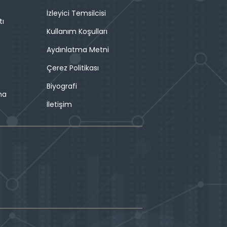
İzleyici Temsilcisi
tı
Kullanım Koşulları
Aydınlatma Metni
Çerez Politikası
Biyografi
ma
İletişim