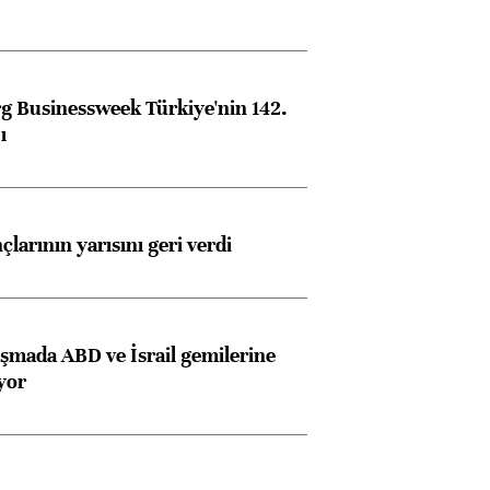
Almanya, Commerzbank
Ba
 Businessweek Türkiye'nin 142.
konusunda Unicredit ile
me
ı
görüşmelere hazırlanıyor
larının yarısını geri verdi
ngıçları
aşmada ABD ve İsrail gemilerine
iyor