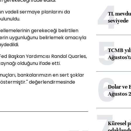
4
 gerekeceği ifade edildi.
un vadeli sermaye planlarını da
TL mevdua
ulunuldu.
seviyede
ellemelerinin gerekeceği belirtilen
5
erin uygunluğunu belirlemek amacıyla
ydedildi.
TCMB yılı
Fed Başkan Yardımcısı Randal Quarles,
Ağustos't
kaynağı olduğunu ifade etti.
6
onuçları, bankalarımızın en sert şoklar
 göstermiştir." değerlendirmesinde
Dolar ve 
Ağustos 2
7
Küresel p
odaklandı