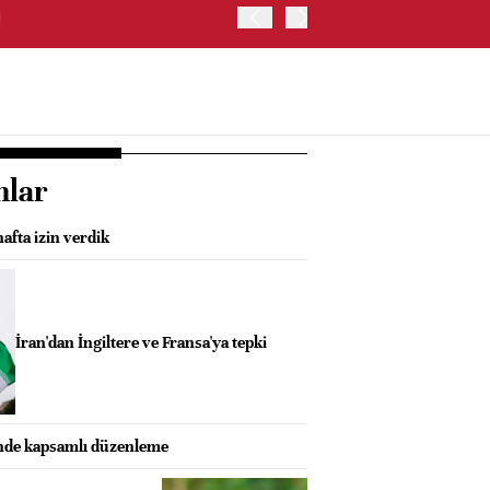
I
GÜNEY KORE'DE KOSPI E
nlar
afta izin verdik
İran'dan İngiltere ve Fransa'ya tepki
nde kapsamlı düzenleme