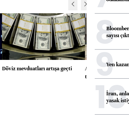
8
Bloomberg
sayısı çıkt
9
Yen kazanç
Döviz mevduatları artışa geçti
ABD'de konut başla
toparlandı
10
İran, anl
yasak ist