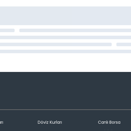
rı
Döviz Kurları
Canlı Borsa