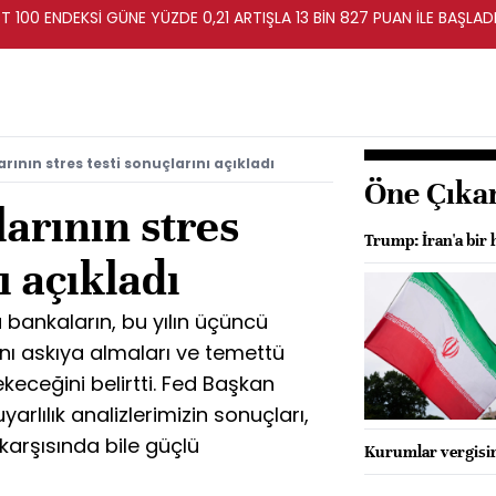
T 100 ENDEKSİ GÜNE YÜZDE 0,21 ARTIŞLA 13 BİN 827 PUAN İLE BAŞLAD
ının stres testi sonuçlarını açıkladı
Öne Çıka
arının stres
Trump: İran'a bir h
ı açıkladı
u bankaların, bu yılın üçüncü
ını askıya almaları ve temettü
keceğini belirtti. Fed Başkan
arlılık analizlerimizin sonuçları,
karşısında bile güçlü
Kurumlar vergisi