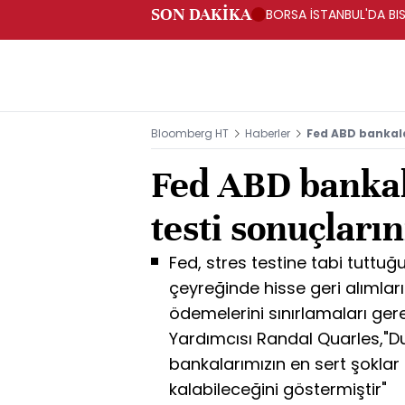
SON DAKİKA
BORSA İSTANBUL'DA BIS
Bloomberg HT
Haberler
Fed ABD bankalar
Fed ABD bankal
testi sonuçların
Fed, stres testine tabi tuttuğ
çeyreğinde hisse geri alımlar
ödemelerini sınırlamaları gere
Yardımcısı Randal Quarles,"Duy
bankalarımızın en sert şoklar 
kalabileceğini göstermiştir"