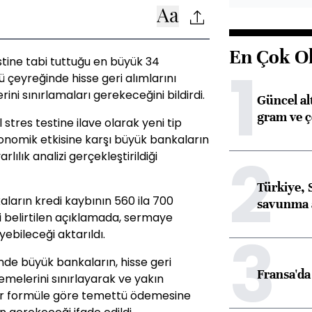
En Çok O
tine tabi tuttuğu en büyük 34
1
 çeyreğinde hisse geri alımlarını
ni sınırlamaları gerekeceğini bildirdi.
Güncel al
gram ve ç
tres testine ilave olarak yeni tip
konomik etkisine karşı büyük bankaların
2
lılık analizi gerçekleştirildiği
Türkiye, 
ların kredi kaybının 560 ila 700
savunma 
i belirtilen açıklamada, sermaye
3
yebileceği aktarıldı.
nde büyük bankaların, hisse geri
Fransa'da 
emelerini sınırlayarak ve yakın
bir formüle göre temettü ödemesine