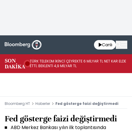
Canlı
SON
TÜRK TELEKOM İKİNCİ ÇEYREKTE 6 MİLYAR TL NET KAR ELDE
AB
DAKİKA
ETTİ; BEKLENTİ 4,9 MİLYAR TL
İR
Bloomberg HT
Haberler
Fed gösterge faizi değiştirmedi
Fed gösterge faizi değiştirmedi
ABD Merkez Bankası yılın ilk toplantısında