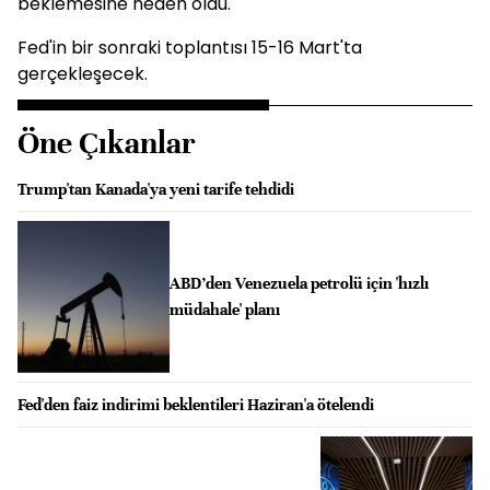
beklemesine neden oldu.
Fed'in bir sonraki toplantısı 15-16 Mart'ta
gerçekleşecek.
Öne Çıkanlar
Trump'tan Kanada'ya yeni tarife tehdidi
ABD’den Venezuela petrolü için 'hızlı
müdahale' planı
Fed'den faiz indirimi beklentileri Haziran'a ötelendi