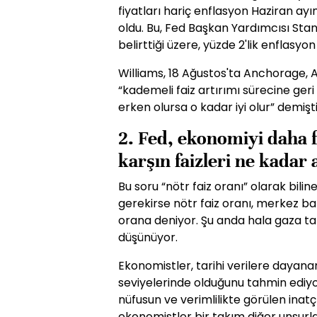
fiyatları hariç enflasyon Haziran ay
oldu. Bu, Fed Başkan Yardımcısı Stan
belirttiği üzere, yüzde 2'lik enflasyo
Williams, 18 Ağustos'ta Anchorage, 
“kademeli faiz artırımı sürecine ger
erken olursa o kadar iyi olur” demişti
2. Fed, ekonomiyi daha 
karşın faizleri ne kadar a
Bu soru “nötr faiz oranı” olarak bilin
gerekirse nötr faiz oranı, merkez b
orana deniyor. Şu anda hala gaza t
düşünüyor.
Ekonomistler, tarihi verilere dayana
seviyelerinde olduğunu tahmin ediyo
nüfusun ve verimlilikte görülen inatçı
ekonomistler bir takım diğer unsur