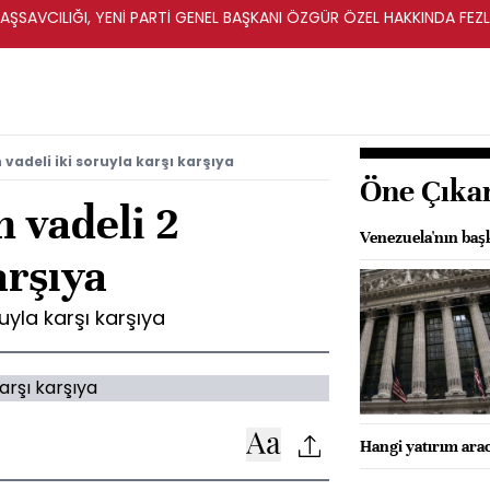
ŞSAVCILIĞI, YENİ PARTİ GENEL BAŞKANI ÖZGÜR ÖZEL HAKKINDA FEZ
İ
 vadeli iki soruyla karşı karşıya
Öne Çıka
n vadeli 2
Venezuela'nın başk
arşıya
uyla karşı karşıya
Hangi yatırım arac