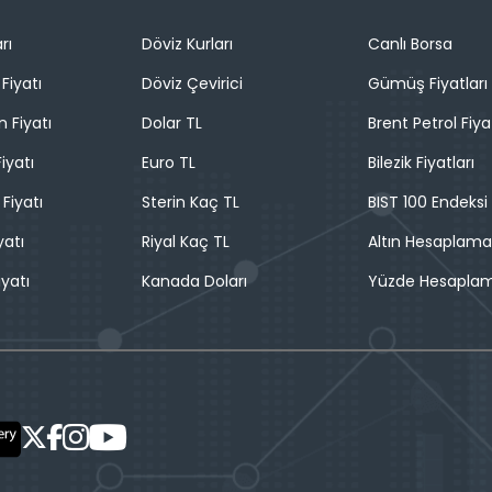
rı
Döviz Kurları
Canlı Borsa
Fiyatı
Döviz Çevirici
Gümüş Fiyatları
n Fiyatı
Dolar TL
Brent Petrol Fiya
iyatı
Euro TL
Bilezik Fiyatları
 Fiyatı
Sterin Kaç TL
BIST 100 Endeksi
yatı
Riyal Kaç TL
Altın Hesaplama
iyatı
Kanada Doları
Yüzde Hesapla