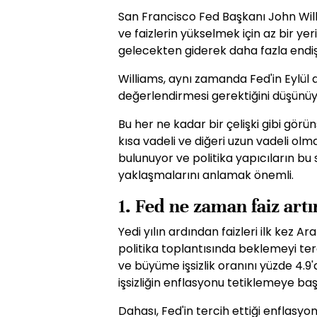
San Francisco Fed Başkanı John Wil
ve faizlerin yükselmek için az bir yer
gelecekten giderek daha fazla endiş
Williams, aynı zamanda Fed'in Eylül 
değerlendirmesi gerektiğini düşünüy
Bu her ne kadar bir çelişki gibi görünse
kısa vadeli ve diğeri uzun vadeli olm
bulunuyor ve politika yapıcıların bu 
yaklaşmalarını anlamak önemli.
1. Fed ne zaman faiz art
Yedi yılın ardından faizleri ilk kez A
politika toplantısında beklemeyi ter
ve büyüme işsizlik oranını yüzde 4.9
işsizliğin enflasyonu tetiklemeye ba
Dahası, Fed'in tercih ettiği enflasyon