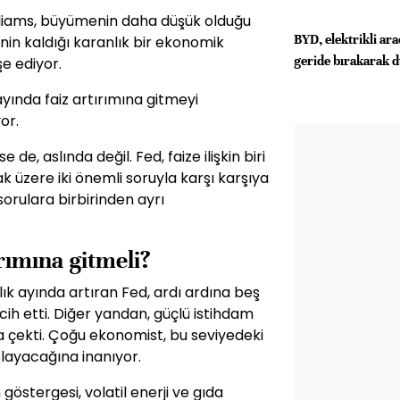
liams, büyümenin daha düşük olduğu
BYD, elektrikli ara
inin kaldığı karanlık bir ekonomik
geride bırakarak d
e ediyor.
ayında faiz artırımına gitmeyi
or.
 de, aslında değil. Fed, faize ilişkin biri
ak üzere iki önemli soruyla karşı karşıya
sorulara birbirinden ayrı
ırımına gitmeli?
ralık ayında artıran Fed, ardı ardına beş
cih etti. Diğer yandan, güçlü istihdam
'a çekti. Çoğu ekonomist, bu seviyedeki
şlayacağına inanıyor.
 göstergesi, volatil enerji ve gıda