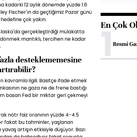
ına kadarki 12 aylık dönemde yüzde 1.6
ley Fischer'ın da geçtiğimiz Pazar günü
n hedefine çok yakın.
En Çok O
1
Alaska'da gerçekleştirdiği mülakatta
i dönmek mantıklı, tercihen ne kadar
Resmi Ga
.
fazla desteklememesine
rtırabilir?
en kavramla ilgili. Basitçe ifade etmek
ankasının ne gaza ne de frene bastığı
am basan Fed bir miktar geri çekmeyi
rak nötr faiz oranının yüzde 4-4.5
r fakat bu tahminler, yaşlanan
 yavaş artışın etkisiyle düşüyor. Bazı
lardan da bahsediyor fakat sonuçta