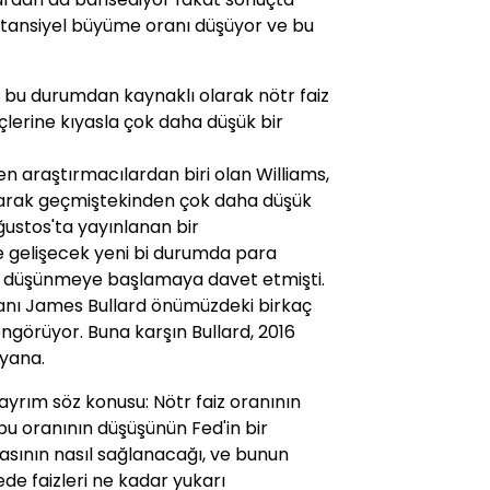
otansiyel büyüme oranı düşüyor ve bu
, bu durumdan kaynaklı olarak nötr faiz
eçlerine kıyasla çok daha düşük bir
len araştırmacılardan biri olan Williams,
olarak geçmiştekinden çok daha düşük
ğustos'ta yayınlanan bir
e gelişecek yeni bi durumda para
ir düşünmeye başlamaya davet etmişti.
şkanı James Bullard önümüzdeki birkaç
öngörüyor. Buna karşın Bullard, 2016
 yana.
ayrım söz konusu: Nötr faiz oranının
bu oranının düşüşünün Fed'in bir
asının nasıl sağlanacağı, ve bunun
e faizleri ne kadar yukarı