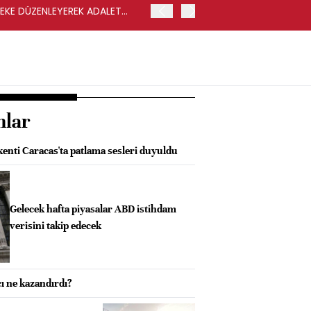
LEKE DÜZENLEYEREK ADALET
YENİ PARTİ GENEL BAŞKA
nlar
enti Caracas'ta patlama sesleri duyuldu
Gelecek hafta piyasalar ABD istihdam
verisini takip edecek
ı ne kazandırdı?